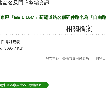
路命名及門牌整編資訊
東區「EE-1-15M」新闢道路名稱延伸路名為「自由
相關檔案
舊門牌對照表
df(369.47 KB)
發布單位：臺南市政府民政局
刊登日期
定中西區康樂街225巷道路名...