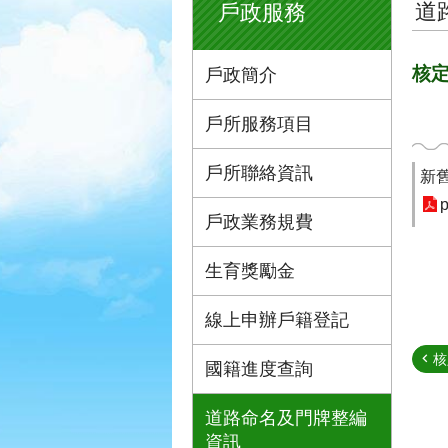
道
戶政服務
核定
戶政簡介
戶所服務項目
戶所聯絡資訊
新
p
戶政業務規費
生育獎勵金
線上申辦戶籍登記
核
國籍進度查詢
道路命名及門牌整編
資訊