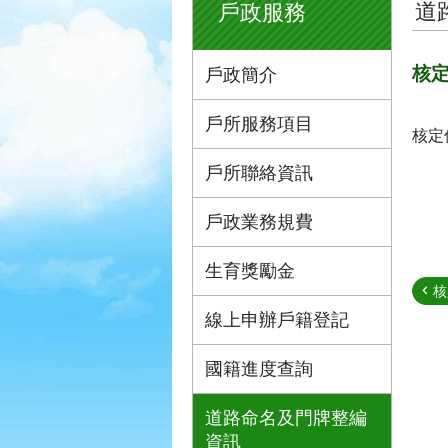
道
戶政服務
核
戶政簡介
戶所服務項目
核定
戶所聯絡資訊
戶政業務規費
生育獎勵金
核
線上申辦戶籍登記
國籍進度查詢
道路命名及門牌整編
資訊