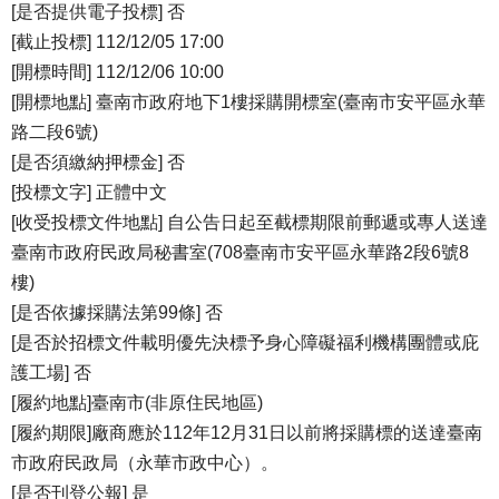
[是否提供電子投標] 否
[截止投標] 112/12/05 17:00
[開標時間] 112/12/06 10:00
[開標地點] 臺南市政府地下1樓採購開標室(臺南市安平區永華
路二段6號)
[是否須繳納押標金] 否
[投標文字] 正體中文
[收受投標文件地點] 自公告日起至截標期限前郵遞或專人送達
臺南市政府民政局秘書室(708臺南市安平區永華路2段6號8
樓)
[是否依據採購法第99條] 否
[是否於招標文件載明優先決標予身心障礙福利機構團體或庇
護工場] 否
[履約地點]臺南市(非原住民地區)
[履約期限]廠商應於112年12月31日以前將採購標的送達臺南
市政府民政局（永華市政中心）。
[是否刊登公報] 是