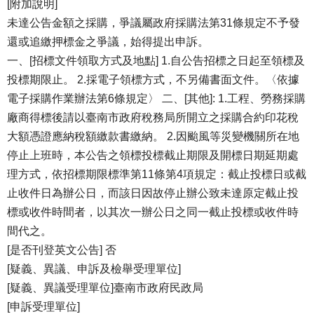
[附加說明]
未達公告金額之採購，爭議屬政府採購法第31條規定不予發
還或追繳押標金之爭議，始得提出申訴。
一、[招標文件領取方式及地點] 1.自公告招標之日起至領標及
投標期限止。 2.採電子領標方式，不另備書面文件。〈依據
電子採購作業辦法第6條規定〉 二、[其他]: 1.工程、勞務採購
廠商得標後請以臺南市政府稅務局所開立之採購合約印花稅
大額憑證應納稅額繳款書繳納。 2.因颱風等災變機關所在地
停止上班時，本公告之領標投標截止期限及開標日期延期處
理方式，依招標期限標準第11條第4項規定：截止投標日或截
止收件日為辦公日，而該日因故停止辦公致未達原定截止投
標或收件時間者，以其次一辦公日之同一截止投標或收件時
間代之。
[是否刊登英文公告] 否
[疑義、異議、申訴及檢舉受理單位]
[疑義、異議受理單位]臺南市政府民政局
[申訴受理單位]