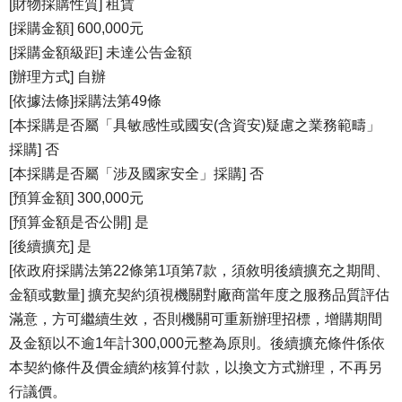
[財物採購性質] 租賃
[採購金額] 600,000元
[採購金額級距] 未達公告金額
[辦理方式] 自辦
[依據法條]採購法第49條
[本採購是否屬「具敏感性或國安(含資安)疑慮之業務範疇」
採購] 否
[本採購是否屬「涉及國家安全」採購] 否
[預算金額] 300,000元
[預算金額是否公開] 是
[後續擴充] 是
[依政府採購法第22條第1項第7款，須敘明後續擴充之期間、
金額或數量] 擴充契約須視機關對廠商當年度之服務品質評估
滿意，方可繼續生效，否則機關可重新辦理招標，增購期間
及金額以不逾1年計300,000元整為原則。後續擴充條件係依
本契約條件及價金續約核算付款，以換文方式辦理，不再另
行議價。