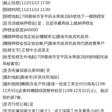
[截止投標] 112/11/13 17:00
[開標時間] 112/11/14 11:00
[開標地點] 708臺南市安平區永華路2段6號地下一樓開標室
[是否須繳納押標金] 是，且提供廠商線上繳納押標金
[押標金額度]445000
[機關押標金指定收款機關單位]臺南市政府民政局
[機關押標金指定收款帳戶]臺南市政府民政局代辦經費專戶
[投標文字] 正體中文或英文
[收受投標文件地點] 708臺南市安平區永華路2段6號8樓(民政
局秘書室)
[是否依據採購法第99條] 否
[履約地點]臺南市(非原住民地區)
[履約期限]機關(含各戶所)最後一批派工單交付日期為113年
12月5日(必要時機關得調整時程至113年12月31日止)。 餘詳
契約第7條。
[是否刊登公報] 是
[是否依據採購法第11條之1，成立採購工作及審查小組] 否