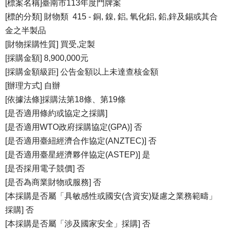
[標案名稱]臺南市113年度門牌案
[標的分類] 財物類 415 - 銅, 鎳, 鋁, 氧化鋁, 鉛,鋅及錫或其合
金之半製品
[財物採購性質] 買受,定製
[採購金額] 8,900,000元
[採購金額級距] 公告金額以上未達查核金額
[辦理方式] 自辦
[依據法條]採購法第18條、第19條
[是否適用條約或協定之採購]
[是否適用WTO政府採購協定(GPA)] 否
[是否適用臺紐經濟合作協定(ANZTEC)] 否
[是否適用臺星經濟夥伴協定(ASTEP)] 是
[是否採用電子競價] 否
[是否為商業財物或服務] 否
[本採購是否屬「具敏感性或國安(含資安)疑慮之業務範疇」
採購] 否
[本採購是否屬「涉及國家安全」採購] 否