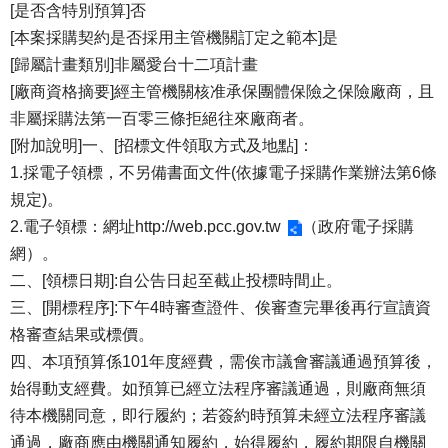
[是否含特別預算]否
[本案採購契約是否採用主管機關訂定之範本]是
[歸屬計畫類別]非屬愛台十二項計畫
[廠商資格摘要]經主管機關核准承保團體保險之保險廠商，且
非屬採購法第一百零三條拒絕往來廠商者。
[附加說明]一、[招標文件領取方式及地點]：
1.採電子領標，不另備書面文件(依據電子採購作業辦法第6條
規定)。
2.電子領標：網址
http://web.pcc.gov.tw
（政府電子採購
網）。
二、[領標日期]:自公告日起至截止投標時間止。
三、[開標程序]:下午4時審查證件、俟審查完畢後再行宣讀資
格審查結果或標價。
四、本項預算係101年度經費，需俟市議會審議通過預算後，
始得動支經費。如預算已經立法程序審議通過，則廠商無須
待本機關同意，即行履約；若簽約時預算未經立法程序審議
通過，廠商應由機關通知履約，始得履約，履約期限自機關