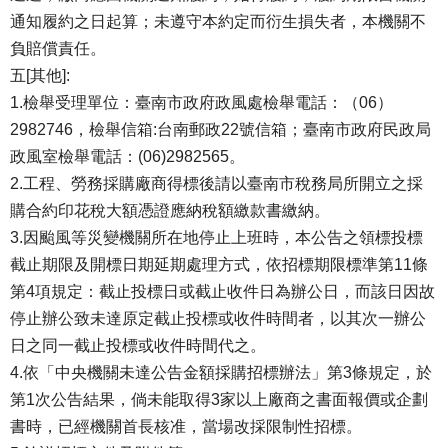
通知履約之日起算；未遵守本約定而衍生損失者，本機關不
負賠償責任。
五[其他]:
1.檢舉受理單位：臺南市政府政風處檢舉電話：（06）
2982746，檢舉信箱:台南郵政22號信箱；臺南市政府民政局
政風室檢舉電話：(06)2982565。
2.工程、勞務採購廠商得標後請以臺南市稅務局所開立之採
購合約印花稅大額憑證應納稅額繳款書繳納。
3.因颱風等災變機關所在地停止上班時，本公告之領標投標
截止期限及開標日期延期處理方式，依招標期限標準第11條
第4項規定：截止投標日或截止收件日為辦公日，而該日因故
停止辦公致未達原定截止投標或收件時間者，以其次一辦公
日之同一截止投標或收件時間代之。
4.依「中央機關未達公告金額採購招標辦法」第3條規定，於
第1次公告結果，倘未能取得3家以上廠商之書面報價或企劃
書時，已經機關首長核准，當場改採限制性招標。