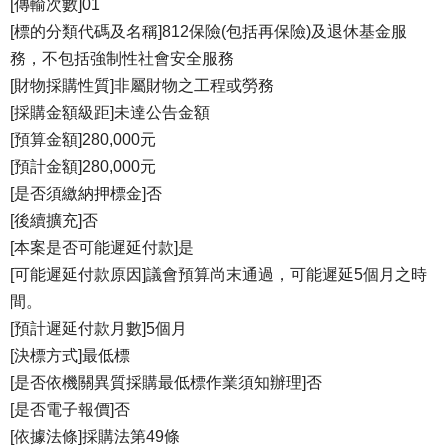
[傳輸次數]01
[標的分類代碼及名稱]812保險(包括再保險)及退休基金服
務，不包括強制性社會安全服務
[財物採購性質]非屬財物之工程或勞務
[採購金額級距]未達公告金額
[預算金額]280,000元
[預計金額]280,000元
[是否須繳納押標金]否
[後續擴充]否
[本案是否可能遲延付款]是
[可能遲延付款原因]議會預算尚末通過，可能遲延5個月之時
間。
[預計遲延付款月數]5個月
[決標方式]最低標
[是否依機關異質採購最低標作業須知辦理]否
[是否電子報價]否
[依據法條]採購法第49條