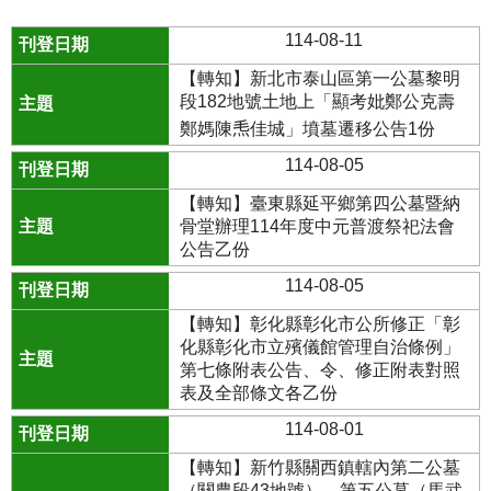
114-08-11
【轉知】新北市泰山區第一公墓黎明
段182地號土地上「顯考妣鄭公克壽
鄭媽陳𤆬佳城」墳墓遷移公告1份
114-08-05
【轉知】臺東縣延平鄉第四公墓暨納
骨堂辦理114年度中元普渡祭祀法會
公告乙份
114-08-05
【轉知】彰化縣彰化市公所修正「彰
化縣彰化市立殯儀館管理自治條例」
第七條附表公告、令、修正附表對照
表及全部條文各乙份
114-08-01
【轉知】新竹縣關西鎮轄內第二公墓
（關農段43地號）、第五公墓（馬武