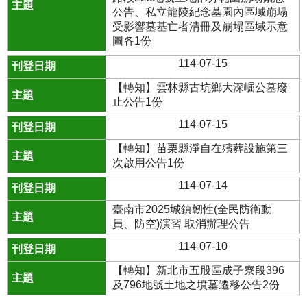
公告、私立龍陵紀念墓園內區域崩塌
受影響墓基亡者清冊及崩塌區域示意
圖各1份
114-07-15
【轉知】雲林縣古坑鄉大深崛公墓廢
止公告1份
114-07-15
【轉知】苗栗縣淨自在殯葬設施第三
次啟用公告1份
114-07-14
臺南市2025城鎮韌性(全民防衛動
員、防空)演習 取消辦理公告
114-07-10
【轉知】新北市五股區成子寮段396
及796地號土地之墳墓遷移公告2份