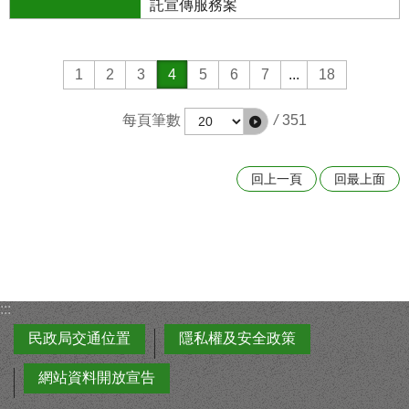
託宣傳服務案
1
2
3
4
5
6
7
...
18
每頁筆數
/
351
回上一頁
回最上面
:::
民政局交通位置
隱私權及安全政策
網站資料開放宣告