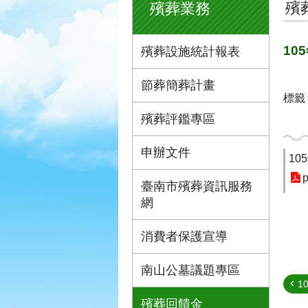
殯
殯葬業務
10
殯葬設施統計報表
節葬簡葬計畫
標籤
殯葬評鑑專區
申辦文件
1
p
臺南市殯葬資訊服務
網
消費者保護宣導
南山公墓議題專區
1
殯葬回饋金