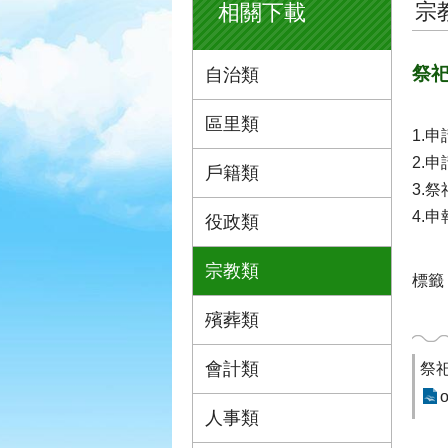
宗
相關下載
祭祀
自治類
區里類
1.
2.
戶籍類
3.
4.
役政類
宗教類
標籤
殯葬類
會計類
祭
o
人事類