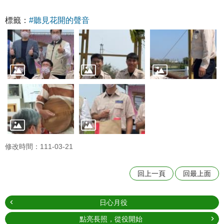
標籤：
#聽見花開的聲音
修改時間：111-03-21
回上一頁
回最上面
日心月役
點亮長照，從役開始