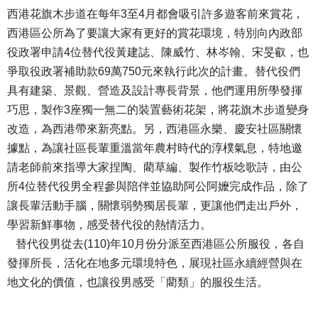
西港花旗木步道在每年3至4月都會吸引許多遊客前來賞花，
西港區公所為了要讓大家有更好的賞花環境，特別向內政部
役政署申請4位替代役黃建誌、陳威竹、林岑翰、宋旻叡，也
爭取役政署補助款69萬750元來執行此次的計畫。替代役們
具有建築、景觀、營造及設計專長背景，他們運用所學發揮
巧思，製作3座獨一無二的裝置藝術花架，將花旗木步道變身
改造，為西港帶來新亮點。另，西港區永樂、慶安社區關懷
據點，為讓社區長輩重溫當年農村時代的淳樸氣息，特地邀
請老師前來指導大家捏陶、藺草編、製作竹板唸歌詩，由公
所4位替代役男全程參與陪伴並協助阿公阿嬤完成作品，除了
讓長輩活動手腦，關懷弱勢獨居長輩，更讓他們走出戶外，
學習新鮮事物，感受替代役的熱情活力。
替代役男從去(110)年10月份分派至西港區公所服役，各自
發揮所長，活化在地多元環境特色，展現社區永續經營與在
地文化的價值，也讓役男感受「藺類」的服役生活。