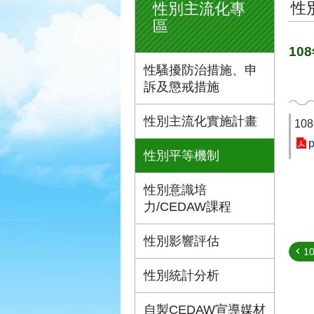
性
性別主流化專
區
10
性騷擾防治措施、申
訴及懲戒措施
性別主流化實施計畫
10
p
性別平等機制
性別意識培
力/CEDAW課程
性別影響評估
1
性別統計分析
自製CEDAW宣導媒材