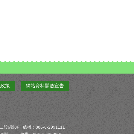
全政策
網站資料開放宣告
6號8F 總機︰886-6-2991111