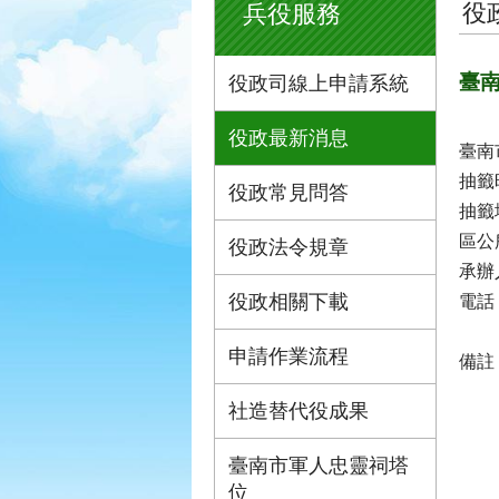
役
兵役服務
臺南
役政司線上申請系統
役政最新消息
臺南
抽籤
役政常見問答
抽籤
區公
役政法令規章
承辦
役政相關下載
電話：
申請作業流程
備註
社造替代役成果
臺南市軍人忠靈祠塔
位