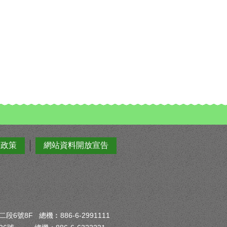
全政策
網站資料開放宣告
6號8F 總機︰886-6-2991111