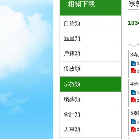
宗
相關下載
10
自治類
區里類
戶籍類
3寺
o
役政類
p
宗教類
4須
o
殯葬類
p
5
會計類
o
人事類
p