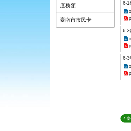
6
庶務類
o
p
臺南市市民卡
6
o
p
6
o
p
臺