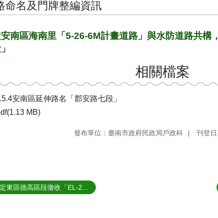
路命名及門牌整編資訊
安南區海南里「5-26-6M計畫道路」與水防道路共
段」
相關檔案
4.5.4安南區延伸路名「郡安路七段」
df(1.13 MB)
發布單位：臺南市政府民政局戶政科
刊登日期
定東區德高區段徵收「EL-2...