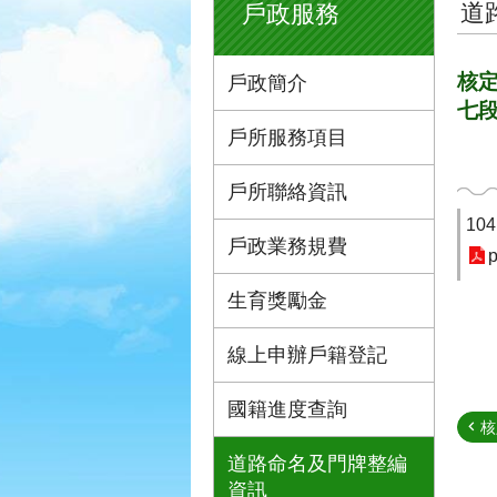
道
戶政服務
核定
戶政簡介
七
戶所服務項目
戶所聯絡資訊
10
戶政業務規費
p
生育獎勵金
線上申辦戶籍登記
國籍進度查詢
核
道路命名及門牌整編
資訊