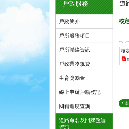
道
戶政服務
核
戶政簡介
戶所服務項目
戶所聯絡資訊
核
p
戶政業務規費
生育獎勵金
線上申辦戶籍登記
南
國籍進度查詢
道路命名及門牌整編
資訊