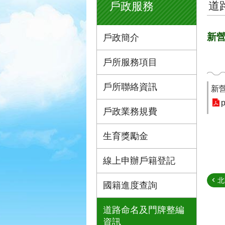
道
戶政服務
新
戶政簡介
戶所服務項目
戶所聯絡資訊
新
p
戶政業務規費
生育獎勵金
線上申辦戶籍登記
北
國籍進度查詢
道路命名及門牌整編
資訊