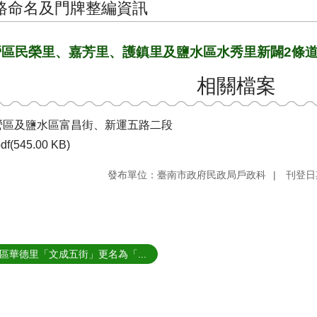
路命名及門牌整編資訊
營區民榮里、嘉芳里、護鎮里及鹽水區水秀里新闢2條
相關檔案
營區及鹽水區富昌街、新運五路二段
df(545.00 KB)
發布單位：臺南市政府民政局戶政科
刊登日期
區華德里「文成五街」更名為「...