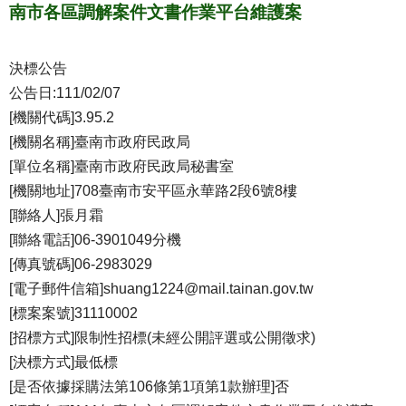
南市各區調解案件文書作業平台維護案
決標公告
公告日:111/02/07
[機關代碼]3.95.2
[機關名稱]臺南市政府民政局
[單位名稱]臺南市政府民政局秘書室
[機關地址]708臺南市安平區永華路2段6號8樓
[聯絡人]張月霜
[聯絡電話]06-3901049分機
[傳真號碼]06-2983029
[電子郵件信箱]shuang1224@mail.tainan.gov.tw
[標案案號]31110002
[招標方式]限制性招標(未經公開評選或公開徵求)
[決標方式]最低標
[是否依據採購法第106條第1項第1款辦理]否