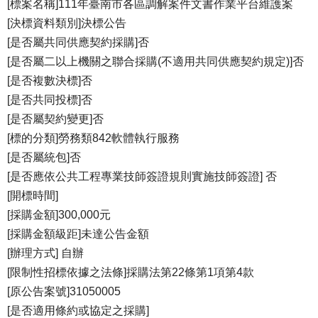
[標案名稱]111年臺南市各區調解案件文書作業平台維護案
[決標資料類別]決標公告
[是否屬共同供應契約採購]否
[是否屬二以上機關之聯合採購(不適用共同供應契約規定)]否
[是否複數決標]否
[是否共同投標]否
[是否屬契約變更]否
[標的分類]勞務類842軟體執行服務
[是否屬統包]否
[是否應依公共工程專業技師簽證規則實施技師簽證] 否
[開標時間]
[採購金額]300,000元
[採購金額級距]未達公告金額
[辦理方式] 自辦
[限制性招標依據之法條]採購法第22條第1項第4款
[原公告案號]31050005
[是否適用條約或協定之採購]