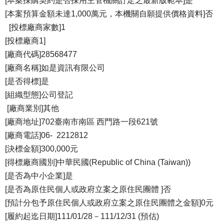
[本案採購契約是否採用主管機關訂定之最新版範本]是
[本案預算金額未達1,000萬元，本機關自願提供價格資料]否
[投標廠商家數]1
[投標廠商1]
[廠商代碼]28568477
[廠商名稱]如是資訊有限公司
[是否得標]是
[組織型態]公司登記
[廠商業別]其他
[廠商地址]702臺南市南區 西門路一段621號
[廠商電話]06- 2212812
[決標金額]300,000元
[得標廠商國別]中華民國(Republic of China (Taiwan))
[是否為中小企業]是
[是否為原住民個人或政府立案之原住民團體 ]否
[預計分包予原住民個人或政府立案之原住民團體之金額]0元
[履約起迄日期]111/01/28－111/12/31 (預估)