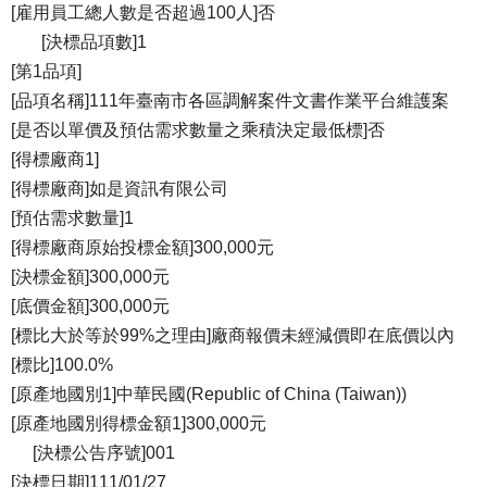
[雇用員工總人數是否超過100人]否
[決標品項數]1
[第1品項]
[品項名稱]111年臺南市各區調解案件文書作業平台維護案
[是否以單價及預估需求數量之乘積決定最低標]否
[得標廠商1]
[得標廠商]如是資訊有限公司
[預估需求數量]1
[得標廠商原始投標金額]300,000元
[決標金額]300,000元
[底價金額]300,000元
[標比大於等於99%之理由]廠商報價未經減價即在底價以內
[標比]100.0%
[原產地國別1]中華民國(Republic of China (Taiwan))
[原產地國別得標金額1]300,000元
[決標公告序號]001
[決標日期]111/01/27