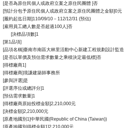
[是否為原住民個人或政府立案之原住民團體 ]否
[預計分包予原住民個人或政府立案之原住民團體之金額]0元
[履約起迄日期]110/09/10－112/12/31 (預估)
[雇用員工總人數是否超過100人]否
[決標品項數]1
[第1品項]
[品項名稱]臺南市南區大林里活動中心新建工程規劃設計監造
[是否以單價及預估需求數量之乘積決定最低標]否
[得標廠商1]
[得標廠商]境謙建築師事務所
[參與評選]是
[評選序位或總評分]1
[預估需求數量]1
[得標廠商原始投標金額]2,210,000元
[決標金額]2,210,000元
[原產地國別1]中華民國(Republic of China (Taiwan))
[原產地國別得標金額1]2,210,000元