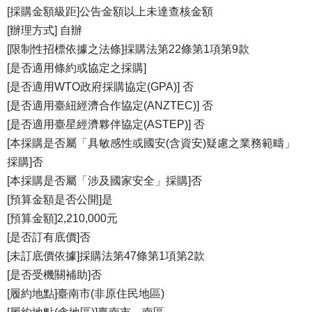
[採購金額級距]公告金額以上未達查核金額
[辦理方式] 自辦
[限制性招標依據之法條]採購法第22條第1項第9款
[是否適用條約或協定之採購]
[是否適用WTO政府採購協定(GPA)] 否
[是否適用臺紐經濟合作協定(ANZTEC)] 否
[是否適用臺星經濟夥伴協定(ASTEP)] 否
[本採購是否屬「具敏感性或國安(含資安)疑慮之業務範疇」
採購]否
[本採購是否屬「涉及國家安全」採購]否
[預算金額是否公開]是
[預算金額]2,210,000元
[是否訂有底價]否
[未訂底價依據]採購法第47條第1項第2款
[是否受機關補助]否
[履約地點]臺南市(非原住民地區)