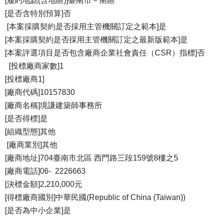
[履約地點(含地區)]臺南市－南區
[是否含特別預算]否
[本案採購契約是否採用主管機關訂定之範本]是
[本案採購契約是否採用主管機關訂定之最新版範本]是
[本案評選項目是否包含廠商企業社會責任（CSR）指標]否
[投標廠商家數]1
[投標廠商1]
[廠商代碼]10157830
[廠商名稱]境謙建築師事務所
[是否得標]是
[組織型態]其他
[廠商業別]其他
[廠商地址]704臺南市北區 西門路三段159號8樓之5
[廠商電話]06- 2226663
[決標金額]2,210,000元
[得標廠商國別]中華民國(Republic of China (Taiwan))
[是否為中小企業]是