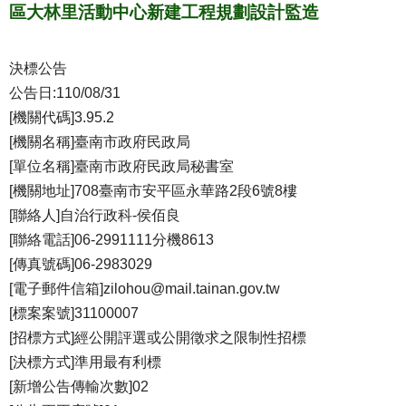
區大林里活動中心新建工程規劃設計監造
決標公告
公告日:110/08/31
[機關代碼]3.95.2
[機關名稱]臺南市政府民政局
[單位名稱]臺南市政府民政局秘書室
[機關地址]708臺南市安平區永華路2段6號8樓
[聯絡人]自治行政科-侯佰良
[聯絡電話]06-2991111分機8613
[傳真號碼]06-2983029
[電子郵件信箱]zilohou@mail.tainan.gov.tw
[標案案號]31100007
[招標方式]經公開評選或公開徵求之限制性招標
[決標方式]準用最有利標
[新增公告傳輸次數]02