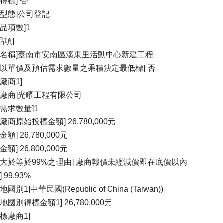
得標] 否
織型態]公司登記
標品項數]1
品項]
項名稱]臺南市安南區溪東里活動中心新建工程
否以單價及預估需求數量之乘積決定最低標] 否
廠商1]
標廠商]光曜工程有限公司
估需求數量]1
廠商原始投標金額] 26,780,000元
金額] 26,780,000元
金額] 26,800,000元
比大於等於99%之理由] 廠商報價未經減價即在底價以內
 99.93%
地國別1]中華民國(Republic of China (Taiwan))
地國別得標金額1] 26,780,000元
得標廠商1]