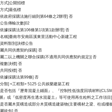
標方式]公開招標
標方式]最低標
否依政府採購法施行細則第64條之2辦理] 否
增公告傳輸次數]02
否依據採購法第106條第1項第1款辦理] 否
案名稱]臺南市安南區溪東里活動中心新建工程
標資料類別]決標公告
否屬共同供應契約採購] 否
否屬二以上機關之聯合採購(不適用共同供應契約規定)] 否
否複數決標] 否
否共同投標] 否
否依據採購法第99條] 否
的分類] <工程類> 5125 公共娛樂建築工程
案是否包括『瀝青混凝土鋪面』、『控制性低強度回填材料(CLS
層』或『低密度再生透水混凝土』等可使用再生粒料之工作項目]
案是否屬木質構造或部分木質構造建築物(主要構材之梁、柱或樓板非
屬統包] 否