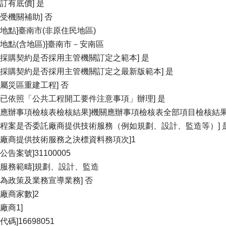
否訂有底價] 是
否受機關補助] 否
約地點]臺南市(非原住民地區)
約地點(含地區)]臺南市－安南區
案採購契約是否採用主管機關訂定之範本] 是
案採購契約是否採用主管機關訂定之最新版範本] 是
否屬災區重建工程] 否
否已依照「公共工程開工要件注意事項」辦理] 是
關應辦事項檢核表檢核結果]機關應辦事項檢核表全部項目檢核結
工程案是否委託廠商提供技術服務（例如規劃、設計、監造等）] 
託廠商提供技術服務之決標資料務項次]1
公告案號]31100005
術服務範疇]規劃、設計、監造
否為政策及業務宣導業務] 否
標廠商家數]2
廠商1]
代碼]16698051