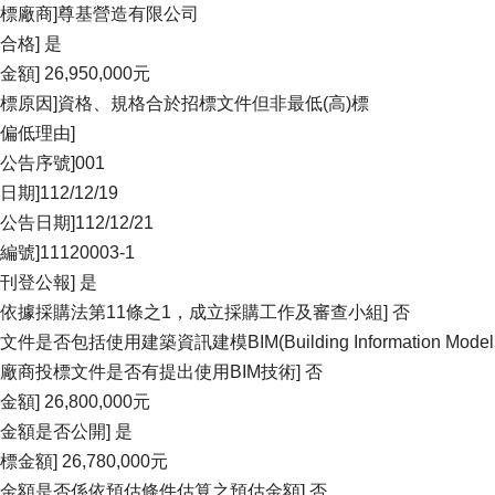
得標廠商]尊基營造有限公司
合格] 是
金額] 26,950,000元
得標原因]資格、規格合於招標文件但非最低(高)標
價偏低理由]
公告序號]001
日期]112/12/19
公告日期]112/12/21
編號]11120003-1
否刊登公報] 是
否依據採購法第11條之1，成立採購工作及審查小組] 否
文件是否包括使用建築資訊建模BIM(Building Information Model
標廠商投標文件是否有提出使用BIM技術] 否
金額] 26,800,000元
價金額是否公開] 是
標金額] 26,780,000元
標金額是否係依預估條件估算之預估金額] 否