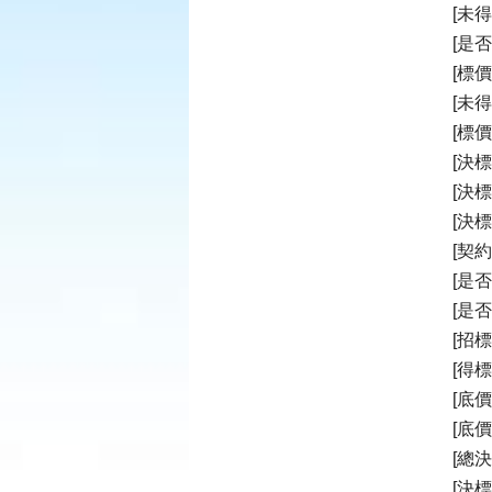
[未
[是否
[標價
[未
[標
[決標
[決標
[決標
[契約
[是
[是
[招標
[得
[底價
[底
[總決
[決