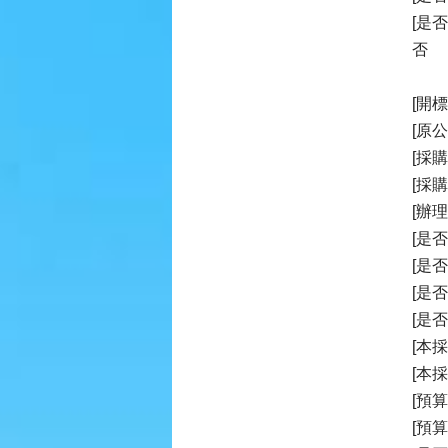
[是
否
[開標時
[原
[採購
[採
[辦理
[是
[是
[是
[是
[本
[本
[預
[預算