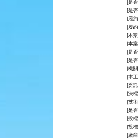
[是
[是
[履
[履
[本
[本
[是
[是
[機
[本
[委
[決標
[技
[是
[投
[投標
[廠商