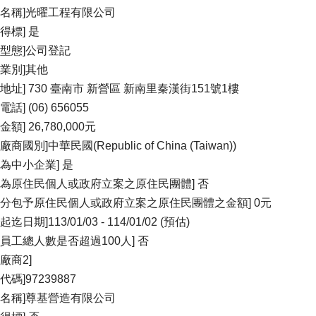
商名稱]光曜工程有限公司
得標] 是
織型態]公司登記
商業別]其他
商地址] 730 臺南市 新營區 新南里秦漢街151號1樓
話] (06) 656055
金額] 26,780,000元
廠商國別]中華民國(Republic of China (Taiwan))
否為中小企業] 是
否為原住民個人或政府立案之原住民團體] 否
計分包予原住民個人或政府立案之原住民團體之金額] 0元
迄日期]113/01/03 - 114/01/02 (預估)
用員工總人數是否超過100人] 否
廠商2]
代碼]97239887
商名稱]尊基營造有限公司