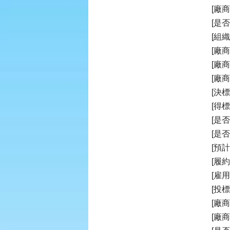
[廠
[是否
[組
[廠
[廠
[廠商電
[決標
[得標
[是
[是
[預
[履約起
[雇
[投標
[廠商
[廠