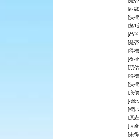
[是否
[組
[決
[第1
[品
[是
[得標
[得
[預
[得標
[決標
[底價
[標
[標比]
[原產
[原產
[未