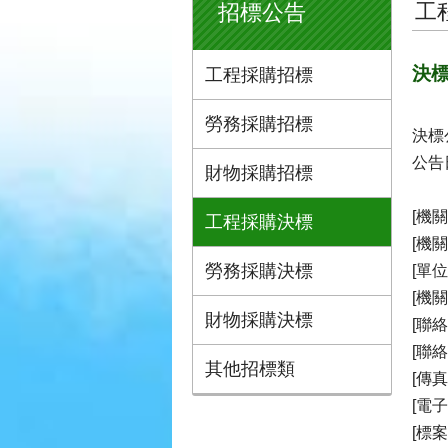
工
招標公告
決標
工程採購招標
勞務採購招標
決標
公告日
財物採購招標
[機關
工程採購決標
[機
勞務採購決標
[單
[機
財物採購決標
[聯
[聯絡電
其他招標類
[傳真號
[電子郵
[標案