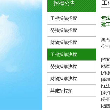
工
招標公告
無法
工程採購招標
建
勞務採購招標
無法
財物採購招標
公告日
工程採購決標
[標案
勞務採購決標
[標
[招
財物採購決標
[新
[無
其他招標類
[原
[是
[機關