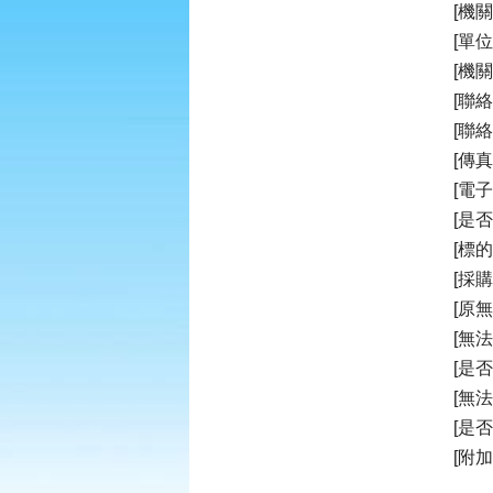
[機
[單
[機
[聯
[聯絡
[傳真
[電子郵
[是
[標
[採
[原無
[無法
[是
[無
[是
[附加