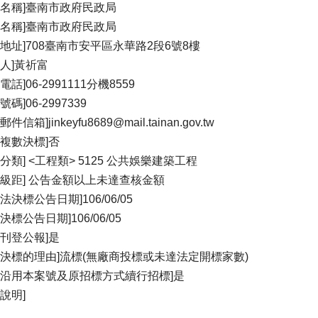
關名稱]臺南市政府民政局
位名稱]臺南市政府民政局
關地址]708臺南市安平區永華路2段6號8樓
絡人]黃祈富
電話]06-2991111分機8559
號碼]06-2997339
件信箱]jinkeyfu8689@mail.tainan.gov.tw
否複數決標]否
的分類] <工程類> 5125 公共娛樂建築工程
購級距] 公告金額以上未達查核金額
法決標公告日期]106/06/05
決標公告日期]106/06/05
否刊登公報]是
法決標的理由]流標(無廠商投標或未達法定開標家數)
否沿用本案號及原招標方式續行招標]是
說明]