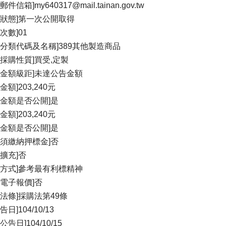
郵件信箱]my640317@mail.tainan.gov.tw
標狀態]第一次公開取得
次數]01
的分類代碼及名稱]389其他製造商品
物採購性質]買受,定製
購金額級距]未達公告金額
金額]203,240元
算金額是否公開]是
金額]203,240元
計金額是否公開]是
否須繳納押標金]否
續擴充]否
標方式]參考最有利標精神
否電子報價]否
據法條]採購法第49條
告日]104/10/13
公告日]104/10/15