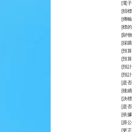
[電子
[招
[傳輸
[標
[財
[採
[預算
[預
[預計
[預
[是
[後
[決
[是
[依
[原公
[更正