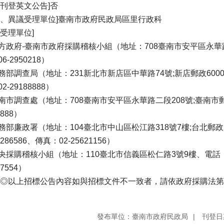
否刊登英文公告]否
義、異議受理單位]臺南市政府民政局區里行政科
舉受理單位]
方政府-臺南市政府採購稽核小組（地址：708臺南市安平區永華路二
6-2950218）
務部調查局（地址：231新北市新店區中華路74號;新店郵政60000
2-29188888）
南市調查處（地址：708臺南市安平區永華路二段208號;臺南市郵政
8888）
務部廉政署（地址：104臺北市中山區松江路318號7樓;台北郵政1
0286586、傳真：02-25621156）
央採購稽核小組（地址：110臺北市信義區松仁路3號9樓、電話：02-
97554）
 ◎以上招標公告內容如與招標文件不一致者，請依政府採購法第
發布單位：臺南市政府民政局
刊登日期