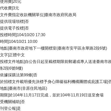
統使用費]20元
件代收費]3元
關文件費指定收款機關單位]臺南市政府民政局
否提供現場領標]否
否提供電子投標]否
投標時間]104/10/20 17:30
間]104/10/21 10:00
標地點]臺南市政府地下一樓開標室(臺南市安平區永華路2段6號)
標文字]正體中文
受投標文件地點]自公告日起至截標期限前郵遞或專人送達臺南市政
路2段6號8樓)
否依據採購法第99條]否
否於招標文件載明優先決標予身心障礙福利機構團體或庇護工場]
約地點]臺南市(非原住民地區)
約期限]於104年11月17日完成，並於104年11月19日送至會場
否受機關補助]否
否刊登公報]是