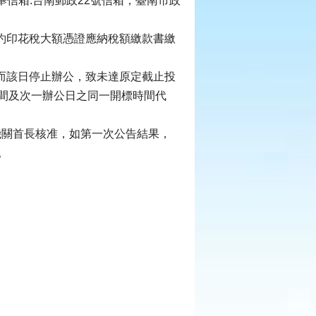
檢舉信箱:台南郵政22號信箱；臺南市政
約印花稅大額憑證應納稅額繳款書繳
而該日停止辦公，致未達原定截止投
間及次一辦公日之同一開標時間代
機關首長核准，如第一次公告結果，
。