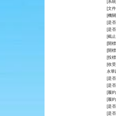
[系
[文
[機
[是
[是
[截止
[開標時
[開
[投
[收
永華
[是
[是
[履
[履
[是
[是