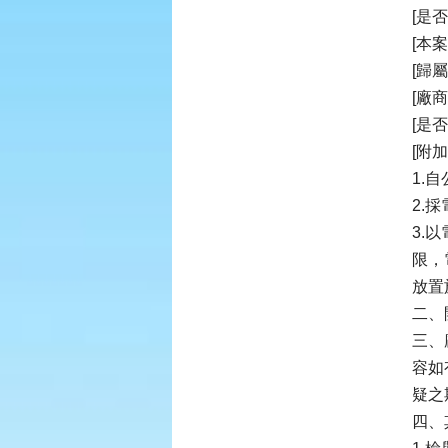
[是
[本
[歸
[廠
[是
[附
1.
2.
3.
限，
放置
二、
三、
容如
疑之
四、