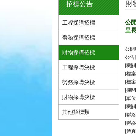
財
招標公告
公開
工程採購招標
里
勞務採購招標
公開
財物採購招標
公告日
[機
工程採購決標
[標
勞務採購決標
[標案
[機關
財物採購決標
[單
[機
其他招標類
[聯
[聯絡
[傳真