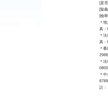
[是
[疑
[檢
＊地
真：0
＊法
真：0
＊臺
298
＊法
080
＊中
878
註：