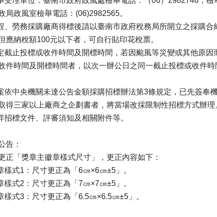
檢舉受理單位：臺南市政府政風處檢舉電話：（06）2982746，
政局政風室檢舉電話：(06)2982565。
工程、勞務採購廠商得標後請以臺南市政府稅務局所開立之採購合
但應納稅額100元以下者，可自行貼印花稅票。
原定截止投標或收件時間及開標時間，若因颱風等災變或其他原因
收件時間及開標時間者，以次一辦公日之同一截止投標或收件時
本案依中央機關未達公告金額採購招標辦法第3條規定，已先簽奉
取得三家以上廠商之企劃書者，將當場改採限制性招標方式辦理
餘詳招標文件、評審須知及相關附件等。
公告：
更正「獎章主徽章樣式尺寸」，更正內容如下：
獎章樣式1：尺寸更正為「6㎝×6㎝±5」。
獎章樣式2：尺寸更正為「7㎝×7㎝±5」。
獎章樣式3：尺寸更正為「6.5㎝×6.5㎝±5」。