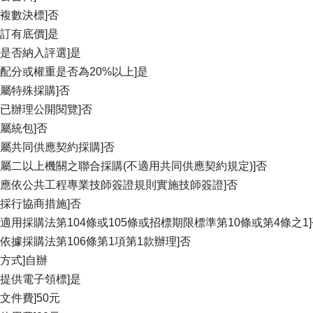
否複數決標]否
否訂有底價]是
格是否納入評選]是
占配分或權重是否為20%以上]是
否屬特殊採購]否
否已辦理公開閱覽]否
否屬統包]否
否屬共同供應契約採購]否
否屬二以上機關之聯合採購(不適用共同供應契約規定)]否
否應依公共工程專業技師簽證規則實施技師簽證]否
否採行協商措施]否
否適用採購法第104條或105條或招標期限標準第10條或第4條之1
否依據採購法第106條第1項第1款辦理]否
理方式]自辦
否提供電子領標]是
關文件費]50元