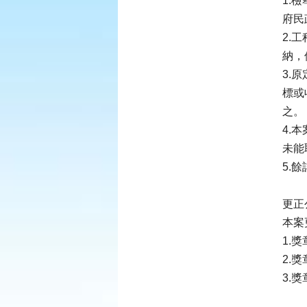
1.
府民
2.
納，
3.
標或
之。
4.
未能
5.
更正
本案
1.
2.
3.