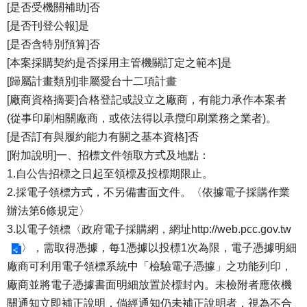
[是否受機關補助]否
[是否刊登公報]是
[是否含特別預算]否
[本案採購契約是否採用主管機關訂定之範本]是
[歸屬計畫類別]非屬愛台十二項計畫
[廠商資格摘要]合格登記或設立之廠商，有能力承作本案者
(從事印刷相關廠商，或依法得以承攬印刷業務之業者)。
[是否訂有與履約能力有關之基本資格]否
[附加說明]一、招標文件領取方式及地點：
1.自公告招標之日起至領標及投標期限止。
2.採電子領標方式，不另備書面文件。〈依據電子採購作業
辦法第6條規定〉
3.以電子領標〈政府電子採購網，網址
http://web.pcc.gov.tw
〉，需取得憑據，每1憑據以投標1次為限，電子憑據明細
廠商可利用電子領標系統中「檢驗電子憑據」之功能列印，
廠商並將電子憑據書面明細放置於標封內。未檢附者應依機
關通知立即補正說明，倘經通知仍未補正說明者，視為不合