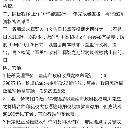
格標。
二、開標程序:上午10時審查證件，俟完成審查後，再行宣讀
資格審查結果。
三、廠商請求釋疑以自公告日起算等標期之四分之一〈不足1
日以1日計〉為期限，廠商對本案招標文件內容如有疑義，應
於104年10月26日前，以書面向本機關〈區里行政科〉提
出。另本機關〈區里行政科〉釋疑之期限將於投標截止日前1
日。
四、其他:
1.檢舉受理單位：臺南市政府政風處檢舉電話：（06）
2982746，檢舉信箱:台南郵政22號信箱；臺南市政府民政局
政風室檢舉電話：(06)2982565。
2.工程、勞務採購廠商得標後請以臺南市政府稅務局所開立
之採購合約印花稅大額憑證應納稅額繳款書繳納，但應納稅
額100元以下者，可自行貼印花稅票。
3.原定截止投標或收件時間及開標時間，若因颱風等災變或