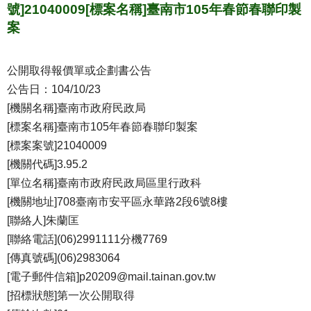
號]21040009[標案名稱]臺南市105年春節春聯印製
案
公開取得報價單或企劃書公告
公告日：104/10/23
[機關名稱]臺南市政府民政局
[標案名稱]臺南市105年春節春聯印製案
[標案案號]21040009
[機關代碼]3.95.2
[單位名稱]臺南市政府民政局區里行政科
[機關地址]708臺南市安平區永華路2段6號8樓
[聯絡人]朱蘭匡
[聯絡電話](06)2991111分機7769
[傳真號碼](06)2983064
[電子郵件信箱]p20209@mail.tainan.gov.tw
[招標狀態]第一次公開取得