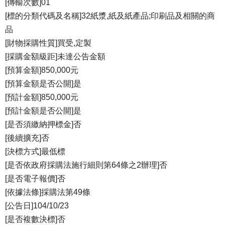
[傳輸次數]01
[標的分類代碼及名稱]32紙漿,紙及紙產品;印刷品及相關的商
品
[財物採購性質]買受,定製
[採購金額級距]未達公告金額
[預算金額]850,000元
[預算金額是否公開]是
[預計金額]850,000元
[預計金額是否公開]是
[是否須繳納押標金]否
[後續擴充]否
[決標方式]最低標
[是否依政府採購法施行細則第64條之2辦理]否
[是否電子報價]否
[依據法條]採購法第49條
[公告日]104/10/23
[是否複數決標]否