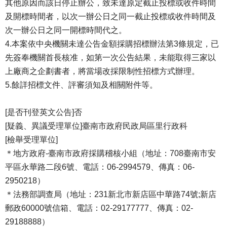
其他原因而該日停止辦公，致未達原定截止投標或收件時間
及開標時間者，以次一辦公日之同一截止投標或收件時間及
次一辦公日之同一開標時間代之。
4.本案依中央機關未達公告金額採購招標辦法第3條規定，已
先簽奉機關首長核准，如第一次公告結果，未能取得三家以
上廠商之企劃書者，將當場改採限制性招標方式辦理。
5.餘詳招標文件、評審須知及相關附件等。
[是否刊登英文公告]否
[疑義、異議受理單位]臺南市政府民政局區里行政科
[檢舉受理單位]
＊地方政府-臺南市政府採購稽核小組（地址：708臺南市安
平區永華路二段6號、電話：06-2994579、傳真：06-
2950218）
＊法務部調查局（地址：231新北市新店區中華路74號;新店
郵政60000號信箱、電話：02-29177777、傳真：02-
29188888）