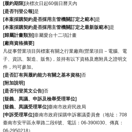
[履約期限]
決標次日起60個日曆天內
[是否刊登公報]
是
[本案採購契約是否採用主管機關訂定之範本]
是
[本案採購契約是否採用主管機關訂定之最新版範本]
是
[歸屬計畫類別]
非屬愛台十二項計畫
[廠商資格摘要]
凡從事營業項目與標案有關之行業廠商(營業項目－電腦、電
子、資訊、製造、販售)，並持有以下資格及應附具之證明文
件，均可參加。
[是否訂有與履約能力有關之基本資格]
否
[附加說明]
[是否刊登英文公告]
否
[疑義、異議、申訴及檢舉受理單位]
[疑義、異議受理單位]
臺南市政府民政局
[申訴受理單位]
臺南市政府採購申訴審議委員會（地址：708
臺南市安平區永華路二段6號、電話：06-390l030、傳真：
06-2950218）