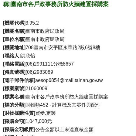
稱]臺南市各戶政事務所防火牆建置採購案
[機關代碼]
3.95.2
[機關名稱]
臺南市政府民政局
[單位名稱]
臺南市政府民政局
[機關地址]
708臺南市安平區永華路2段6號8樓
[聯絡人]
洪欣怡
[聯絡電話]
(06)2991111分機8657
[傳真號碼]
(06)2983089
[電子郵件信箱]
aesop6854@mail.tainan.gov.tw
[標案案號]
21060009
[標案名稱]
臺南市各戶政事務所防火牆建置採購案
[標的分類]
財物類452 - 計算機及其零件與配件
[財物採購性質]
買受,定製
[採購金額]
1,047,000元
[採購金額級距]
公告金額以上未達查核金額