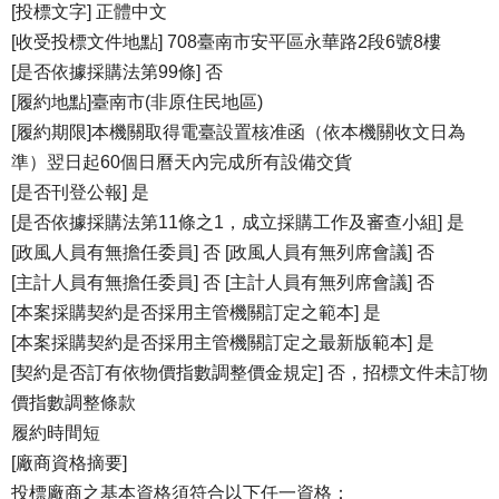
[投標文字] 正體中文
[收受投標文件地點] 708臺南市安平區永華路2段6號8樓
[是否依據採購法第99條] 否
[履約地點]臺南市(非原住民地區)
[履約期限]本機關取得電臺設置核准函（依本機關收文日為
準）翌日起60個日曆天內完成所有設備交貨
[是否刊登公報] 是
[是否依據採購法第11條之1，成立採購工作及審查小組] 是
[政風人員有無擔任委員] 否 [政風人員有無列席會議] 否
[主計人員有無擔任委員] 否 [主計人員有無列席會議] 否
[本案採購契約是否採用主管機關訂定之範本] 是
[本案採購契約是否採用主管機關訂定之最新版範本] 是
[契約是否訂有依物價指數調整價金規定] 否，招標文件未訂物
價指數調整條款
履約時間短
[廠商資格摘要]
投標廠商之基本資格須符合以下任一資格：