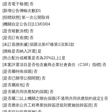
[是否電子報價] 否
[新增公告傳輸次數]01
[招標狀態] 第一次公開取得
[機關自定公告日]113/03/04
[是否複數決標] 否
[是否訂有底價] 否
[未訂底價依據] 採購法第47條第1項第2款
[價格是否納入評選] 是
[所占配分或權重是否為20%以上] 是
[本案評選項目是否包含廠商企業社會責任（CSR）指標] 否
[是否屬特殊採購] 否
[是否已辦理公開閱覽] 否
[是否屬統包] 否
[是否屬共同供應契約採購] 否
[是否屬二以上機關之聯合採購(不適用共同供應契約規定)] 否
[是否應依公共工程專業技師簽證規則實施技師簽證] 否
[是否採行協商措施] 否