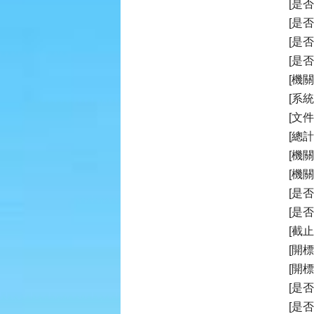
[是
[是
[是
[是
[機關
[系統
[文件
[總計
[機
[機
[是
[是
[截止投
[開標時
[開
[是
[是