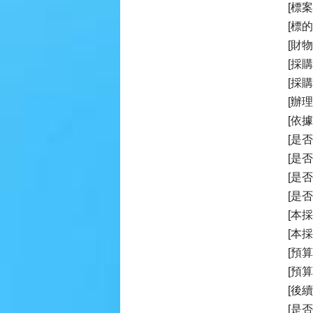
[標
[標
[財
[採購
[採
[辦理
[依
[是
[是
[是
[是
[本
[本
[預算
[預
[後續
[是