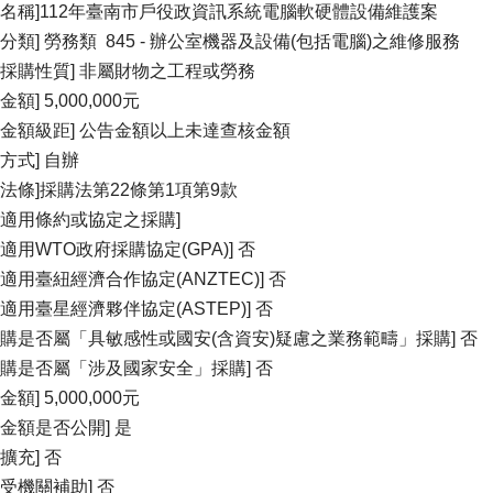
案名稱]112年臺南市戶役政資訊系統電腦軟硬體設備維護案
的分類] 勞務類 845 - 辦公室機器及設備(包括電腦)之維修服務
物採購性質] 非屬財物之工程或勞務
金額] 5,000,000元
購金額級距] 公告金額以上未達查核金額
方式] 自辦
據法條]採購法第22條第1項第9款
否適用條約或協定之採購]
否適用WTO政府採購協定(GPA)] 否
否適用臺紐經濟合作協定(ANZTEC)] 否
否適用臺星經濟夥伴協定(ASTEP)] 否
採購是否屬「具敏感性或國安(含資安)疑慮之業務範疇」採購] 否
採購是否屬「涉及國家安全」採購] 否
金額] 5,000,000元
算金額是否公開] 是
擴充] 否
否受機關補助] 否