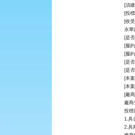
[須
[投
[收
永華
[是
[履
[履
[是
[是
[本
[本
[廠
廠商
投標
1.
2.