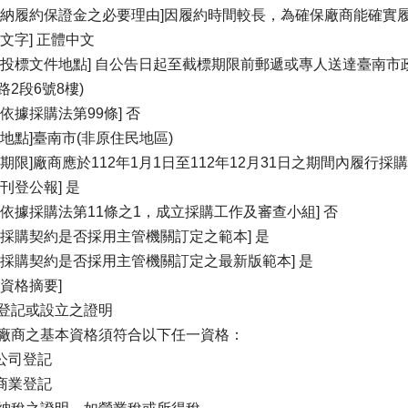
繳納履約保證金之必要理由]因履約時間較長，為確保廠商能確實
標文字] 正體中文
受投標文件地點] 自公告日起至截標期限前郵遞或專人送達臺南市政
路2段6號8樓)
否依據採購法第99條] 否
約地點]臺南市(非原住民地區)
約期限]廠商應於112年1月1日至112年12月31日之期間內履行採
否刊登公報] 是
否依據採購法第11條之1，成立採購工作及審查小組] 否
案採購契約是否採用主管機關訂定之範本] 是
案採購契約是否採用主管機關訂定之最新版範本] 是
商資格摘要]
登記或設立之證明
廠商之基本資格須符合以下任一資格：
具公司登記
具商業登記