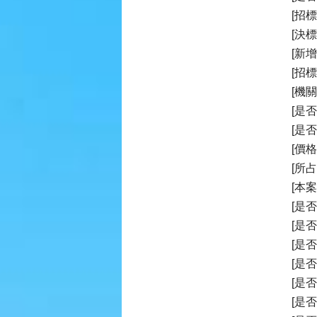
[招
[決
[新
[招
[機關
[是
[是
[價
[所
[本
[是
[是
[是否
[是
[是
[是