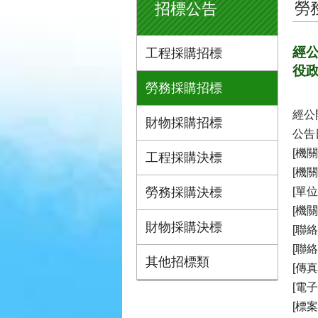
勞
招標公告
經公
工程採購招標
役
勞務採購招標
經公
財物採購招標
公告日
[機關
工程採購決標
[機
勞務採購決標
[單
[機
財物採購決標
[聯絡
[聯絡
其他招標類
[傳真
[電子郵
[標案