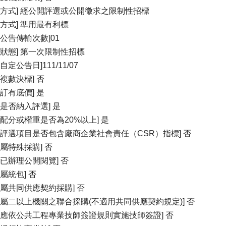
標方式] 經公開評選或公開徵求之限制性招標
標方式] 準用最有利標
增公告傳輸次數]01
標狀態] 第一次限制性招標
自定公告日]111/11/07
否複數決標] 否
否訂有底價] 是
格是否納入評選] 是
占配分或權重是否為20%以上] 是
案評選項目是否包含廠商企業社會責任（CSR）指標] 否
否屬特殊採購] 否
否已辦理公開閱覽] 否
屬統包] 否
否屬共同供應契約採購] 否
否屬二以上機關之聯合採購(不適用共同供應契約規定)] 否
否應依公共工程專業技師簽證規則實施技師簽證] 否