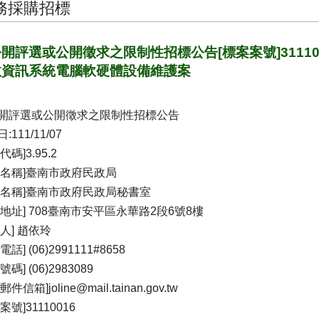
務採購招標
開評選或公開徵求之限制性招標公告[標案案號]311100
政資訊系統電腦軟硬體設備維護案
開評選或公開徵求之限制性招標公告
:111/11/07
代碼]3.95.2
關名稱]臺南市政府民政局
位名稱]臺南市政府民政局秘書室
關地址] 708臺南市安平區永華路2段6號8樓
人] 趙依玲
電話] (06)2991111#8658
號碼] (06)2983089
件信箱]joline@mail.tainan.gov.tw
案號]31110016