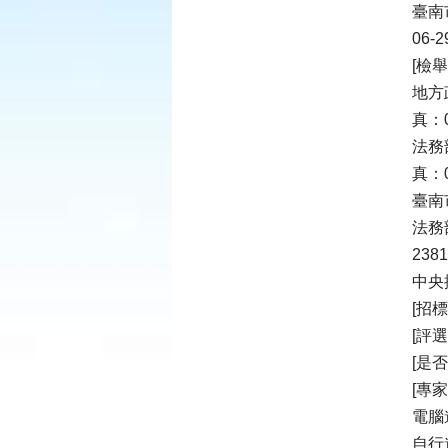
臺南
06-2
[檢
地方
真：0
法務
真：0
臺南
法務
2381
中央
[招標
[評
[是
[專
電腦
自行