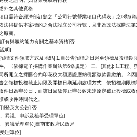
納稅之證明。如營業稅或所得稅
述外之其他資格
項目需符合經濟部訂頒之「公司行號營業項目代碼表」之I3類(
依法得提供本案標的之合法設立公司行號，且非為政法採購法第1
之廠商。
否訂有與履約能力有關之基本資格]否
說明]
[招標文件領取方式及地點] 1.自公告招標之日起至領標及投標期
件。〈依據電子採購作業辦法第6條規定〉 二、[其他]: 1.工
局所開立之採購合約印花稅大額憑證應納稅額繳款書繳納。 2.
告之領標投標截止期限及開標日期延期處理方式，依招標期限標準
收件日為辦公日，而該日因故停止辦公致未達原定截止投標或收
標或收件時間代之。
否刊登英文公告] 否
義、異議、申訴及檢舉受理單位]
義、異議受理單位]臺南市政府民政局
訴受理單位]