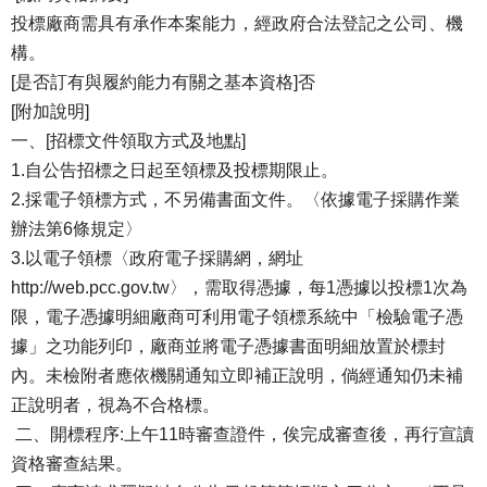
投標廠商需具有承作本案能力，經政府合法登記之公司、機
構。
[是否訂有與履約能力有關之基本資格]否
[附加說明]
一、[招標文件領取方式及地點]
1.自公告招標之日起至領標及投標期限止。
2.採電子領標方式，不另備書面文件。〈依據電子採購作業
辦法第6條規定〉
3.以電子領標〈政府電子採購網，網址
http://web.pcc.gov.tw〉，需取得憑據，每1憑據以投標1次為
限，電子憑據明細廠商可利用電子領標系統中「檢驗電子憑
據」之功能列印，廠商並將電子憑據書面明細放置於標封
內。未檢附者應依機關通知立即補正說明，倘經通知仍未補
正說明者，視為不合格標。
二、開標程序:上午11時審查證件，俟完成審查後，再行宣讀
資格審查結果。