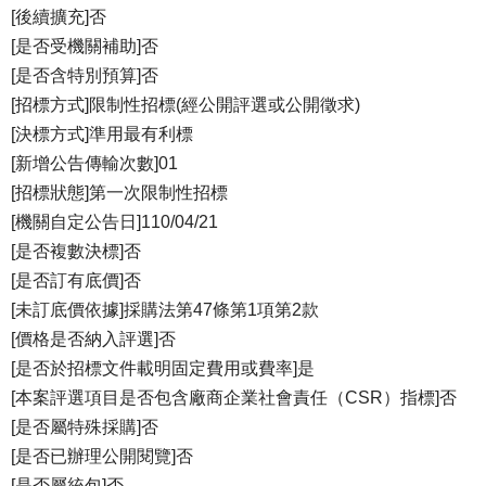
[後續擴充]否
[是否受機關補助]否
[是否含特別預算]否
[招標方式]限制性招標(經公開評選或公開徵求)
[決標方式]準用最有利標
[新增公告傳輸次數]01
[招標狀態]第一次限制性招標
[機關自定公告日]110/04/21
[是否複數決標]否
[是否訂有底價]否
[未訂底價依據]採購法第47條第1項第2款
[價格是否納入評選]否
[是否於招標文件載明固定費用或費率]是
[本案評選項目是否包含廠商企業社會責任（CSR）指標]否
[是否屬特殊採購]否
[是否已辦理公開閱覽]否
[是否屬統包]否