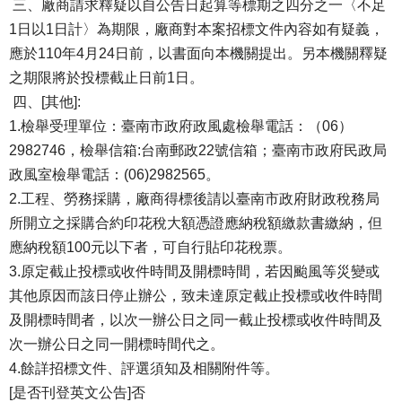
三、廠商請求釋疑以自公告日起算等標期之四分之一〈不足
1日以1日計〉為期限，廠商對本案招標文件內容如有疑義，
應於110年4月24日前，以書面向本機關提出。另本機關釋疑
之期限將於投標截止日前1日。
四、[其他]:
1.檢舉受理單位：臺南市政府政風處檢舉電話：（06）
2982746，檢舉信箱:台南郵政22號信箱；臺南市政府民政局
政風室檢舉電話：(06)2982565。
2.工程、勞務採購，廠商得標後請以臺南市政府財政稅務局
所開立之採購合約印花稅大額憑證應納稅額繳款書繳納，但
應納稅額100元以下者，可自行貼印花稅票。
3.原定截止投標或收件時間及開標時間，若因颱風等災變或
其他原因而該日停止辦公，致未達原定截止投標或收件時間
及開標時間者，以次一辦公日之同一截止投標或收件時間及
次一辦公日之同一開標時間代之。
4.餘詳招標文件、評選須知及相關附件等。
[是否刊登英文公告]否