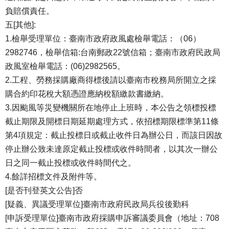
負賠償責任。
五[其他]:
1.檢舉受理單位：臺南市政府政風處檢舉電話：（06）
2982746，檢舉信箱:台南郵政22號信箱；臺南市政府民政局
政風室檢舉電話：(06)2982565。
2.工程、勞務採購廠商得標後請以臺南市稅務局所開立之採
購合約印花稅大額憑證應納稅額繳款書繳納。
3.因颱風等災變機關所在地停止上班時，本公告之領標投標
截止期限及開標日期延期處理方式，依招標期限標準第11條
第4項規定：截止投標日或截止收件日為辦公日，而該日因故
停止辦公致未達原定截止投標或收件時間者，以其次一辦公
日之同一截止投標或收件時間代之。
4.餘詳招標文件及附件等。
[是否刊登英文公告]否
[疑義、異議受理單位]臺南市政府民政局兵役後勤科
[申訴受理單位]臺南市政府採購申訴審議委員會（地址：708