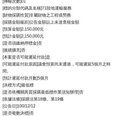
[傳輸次數]01
[標的分類代碼及名稱]71陸地運輸服務
[財物採購性質]非屬財物之工程或勞務
[採購金額級距]公告金額以上未達查核金額
[預算金額]2,150,000元
[預計金額]2,150,000元
[是否須繳納押標金]否
[後續擴充]否
[本案是否可能遲延付款]是
[可能遲延付款原因]議會預算尚末通過，可能遲延5個月之時
間。
[預計遲延付款月數]5個月
[決標方式]最低標
[是否依機關異質採購最低標作業須知辦理]否
[依據法條]採購法第18條、第19條
[公告日]100/12/12
[是否複數決標]否