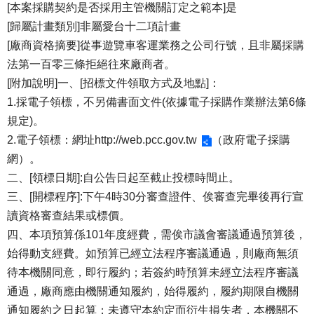
[本案採購契約是否採用主管機關訂定之範本]是
[歸屬計畫類別]非屬愛台十二項計畫
[廠商資格摘要]從事遊覽車客運業務之公司行號，且非屬採購
法第一百零三條拒絕往來廠商者。
[附加說明]一、[招標文件領取方式及地點]：
1.採電子領標，不另備書面文件(依據電子採購作業辦法第6條
規定)。
2.電子領標：網址
http://web.pcc.gov.tw
（政府電子採購
網）。
二、[領標日期]:自公告日起至截止投標時間止。
三、[開標程序]:下午4時30分審查證件、俟審查完畢後再行宣
讀資格審查結果或標價。
四、本項預算係101年度經費，需俟市議會審議通過預算後，
始得動支經費。如預算已經立法程序審議通過，則廠商無須
待本機關同意，即行履約；若簽約時預算未經立法程序審議
通過，廠商應由機關通知履約，始得履約，履約期限自機關
通知履約之日起算；未遵守本約定而衍生損失者，本機關不