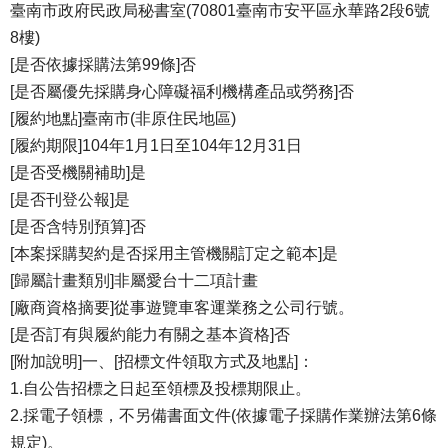
臺南市政府民政局秘書室(70801臺南市安平區永華路2段6號
8樓)
[是否依據採購法第99條]否
[是否屬優先採購身心障礙福利機構產品或勞務]否
[履約地點]臺南市(非原住民地區)
[履約期限]104年1月1日至104年12月31日
[是否受機關補助]是
[是否刊登公報]是
[是否含特別預算]否
[本案採購契約是否採用主管機關訂定之範本]是
[歸屬計畫類別]非屬愛台十二項計畫
[廠商資格摘要]從事遊覽車客運業務之公司行號。
[是否訂有與履約能力有關之基本資格]否
[附加說明]一、[招標文件領取方式及地點]：
1.自公告招標之日起至領標及投標期限止。
2.採電子領標，不另備書面文件(依據電子採購作業辦法第6條
規定)。