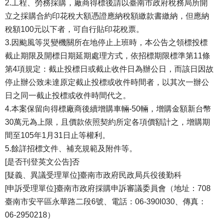
2.工程、勞務採購，廠商得標後請以臺南市政府稅務局所開
立之採購合約印花稅大額憑證應納稅額繳款書繳納，但應納
稅額100元以下者，可自行貼印花稅票。
3.因颱風等災變機關所在地停止上班時，本公告之領標投標
截止期限及開標日期延期處理方式，依招標期限標準第11條
第4項規定：截止投標日或截止收件日為辦公日，而該日因故
停止辦公致未達原定截止投標或收件時間者，以其次一辦公
日之同一截止投標或收件時間代之。
4.本案保留向得標廠商後續增購車輛-50輛，增購金額新台幣
30萬元為上限，且價款依照契約所定各項價額計之，增購期
間至105年1月31日止等權利。
5.餘詳招標文件、補充規範及附件等。
[是否刊登英文公告]否
[疑義、異議受理單位]臺南市政府民政局兵役後勤科
[申訴受理單位]臺南市政府採購申訴審議委員會（地址：708
臺南市安平區永華路二段6號、電話：06-390l030、傳真：
06-2950218）