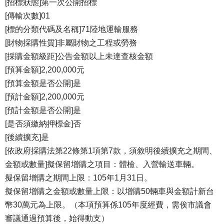
[招標狀態]第一次公開招標
[傳輸次數]01
[標的分類代碼及名稱]71陸地運輸服務
[財物採購性質]非屬財物之工程或勞務
[採購金額級距]公告金額以上未達查核金額
[預算金額]2,200,000元
[預算金額是否公開]是
[預計金額]2,200,000元
[預計金額是否公開]是
[是否須繳納押標金]否
[後續擴充]是
[依政府採購法第22條第1項第7款，須敘明後續擴充之期間、
金額或數量]擬保留增購之項目：體檢、入營輸送車輛。
擬保留增購之期間上限：105年1月31日。
擬保留增購之金額或數量上限：以增購50輛車與金額計新台
幣30萬元為上限。（本項預算係105年度經費，需俟市議會
審議通過預算後，始得動支）