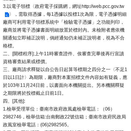
3.以電子領標〈政府電子採購網，網址
http://web.pcc.gov.tw
〉，需取得憑據，每1憑據以投標1次為限，電子憑據明細
廠商可利用電子領標系統中「檢驗電子憑據」之功能列印，
廠商並將電子憑據書面明細放置於標封內。未檢附者應依機
關通知立即補正說明，倘經通知仍未補正說明者，視為不合
格標。
二、[開標程序]:上午11時審查證件、俟審查完畢後再行宣讀
資格審查結果或標價。
三、廠商請求釋疑以自公告日起算等標期之四分之一〈不足1
日以1日計〉為期限，廠商對本案招標文件內容如有疑義，應
於103年11月24日前，以書面向本機關提出。另本機關釋疑
之期限將於投標截止日前1日。
四、[其他]:
1.檢舉受理單位：臺南市政府政風處檢舉電話：（06）
2982746，檢舉信箱:台南郵政22號信箱；臺南市政府民政局
政風室檢舉電話：(06)2982565。