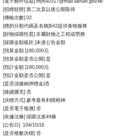
[電子郵件信箱]
my640317@mail.tainan.gov.tw
[招標狀態] 第二次及以後公開取得
[傳輸次數] 02
[標的分類代碼及名稱]642提供食物服務
[財物採購性質] 非屬財物之工程或勞務
[採購金額級距 ]未達公告金額
[預算金額 ]180,000元
[預算金額是否公開] 是
[預計金額 ]180,000元
[預計金額是否公開] 是
[是否須繳納押標金]否
[後續擴充] 否
[決標方式] 參考最有利標精神
[是否電子報價] 否
[依據法條] 採購法第49條
[公告日] 104/10/16
[是否複數決標] 否