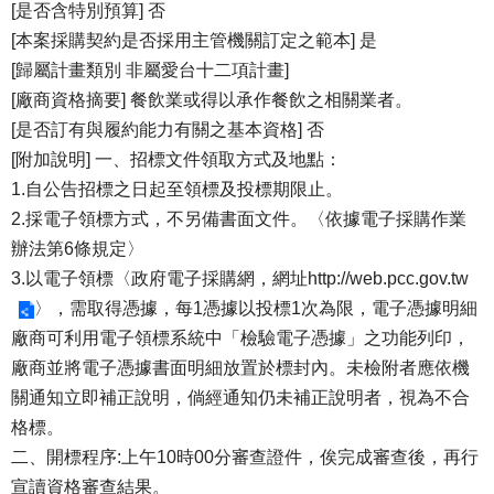
[是否含特別預算] 否
[本案採購契約是否採用主管機關訂定之範本] 是
[歸屬計畫類別 非屬愛台十二項計畫]
[廠商資格摘要] 餐飲業或得以承作餐飲之相關業者。
[是否訂有與履約能力有關之基本資格] 否
[附加說明] 一、招標文件領取方式及地點：
1.自公告招標之日起至領標及投標期限止。
2.採電子領標方式，不另備書面文件。〈依據電子採購作業
辦法第6條規定〉
3.以電子領標〈政府電子採購網，網址
http://web.pcc.gov.tw
〉，需取得憑據，每1憑據以投標1次為限，電子憑據明細
廠商可利用電子領標系統中「檢驗電子憑據」之功能列印，
廠商並將電子憑據書面明細放置於標封內。未檢附者應依機
關通知立即補正說明，倘經通知仍未補正說明者，視為不合
格標。
二、開標程序:上午10時00分審查證件，俟完成審查後，再行
宣讀資格審查結果。