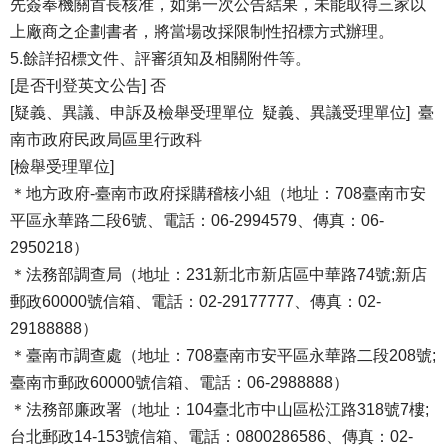
先簽奉機關首長核准，如第一次公告結果，未能取得三家以
上廠商之企劃書者，將當場改採限制性招標方式辦理。
5.餘詳招標文件、評審須知及相關附件等。
[是否刊登英文公告] 否
[疑義、異議、申訴及檢舉受理單位 疑義、異議受理單位] 臺
南市政府民政局區里行政科
[檢舉受理單位]
＊地方政府-臺南市政府採購稽核小組（地址：708臺南市安
平區永華路二段6號、電話：06-2994579、傳真：06-
2950218）
＊法務部調查局（地址：231新北市新店區中華路74號;新店
郵政60000號信箱、電話：02-29177777、傳真：02-
29188888）
＊臺南市調查處（地址：708臺南市安平區永華路二段208號;
臺南市郵政60000號信箱、電話：06-2988888）
＊法務部廉政署（地址：104臺北市中山區松江路318號7樓;
台北郵政14-153號信箱、電話：0800286586、傳真：02-