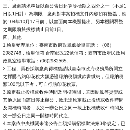
三、廠商請求釋疑以自公告日起算等標期之四分之一〈不足1
日以1日計〉為期限，廠商對本案招標文件內容如有疑義，應
於104年10月17日前，以書面向本機關提出。另本機關釋疑
之期限將於投標截止日前1日。
四、其他:
1.檢舉受理單位：臺南市政府政風處檢舉電話：（06）
2982746，檢舉信箱:台南郵政22號信箱；臺南市政府民政局
政風室檢舉電話：(06)2982565。
2.工程、勞務採購廠商得標後請以臺南市政府稅務局所開立
之採購合約印花稅大額憑證應納稅額繳款書繳納，但應納稅
額100元以下者，可自行貼印花稅票。
3.原定截止投標或收件時間及開標時間，若因颱風等災變或
其他原因而該日停止辦公，致未達原定截止投標或收件時間
及開標時間者，以次一辦公日之同一截止投標或收件時間及
次一辦公日之同一開標時間代之。
4.本案依中央機關未達公告金額採購招標辦法第3條規定，已