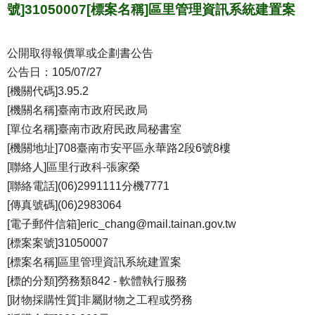
號]31050007[標案名稱]區里管理資訊系統建置案
公開取得報價單或企劃書公告
公告日：105/07/27
[機關代碼]3.95.2
[機關名稱]臺南市政府民政局
[單位名稱]臺南市政府民政局秘書室
[機關地址]708臺南市安平區永華路2段6號8樓
[聯絡人]區里行政科-張家榮
[聯絡電話](06)2991111分機7771
[傳真號碼](06)2983064
[電子郵件信箱]eric_chang@mail.tainan.gov.tw
[標案案號]31050007
[標案名稱]區里管理資訊系統建置案
[標的分類]勞務類842 - 軟體執行服務
[財物採購性質]非屬財物之工程或勞務