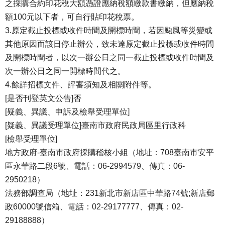
之採購合約印花稅大額憑證應納稅額繳款書繳納，但應納稅
額100元以下者，可自行貼印花稅票。
3.原定截止投標或收件時間及開標時間，若因颱風等災變或
其他原因而該日停止辦公，致未達原定截止投標或收件時間
及開標時間者，以次一辦公日之同一截止投標或收件時間及
次一辦公日之同一開標時間代之。
4.餘詳招標文件、評審須知及相關附件等。
[是否刊登英文公告]否
[疑義、異議、申訴及檢舉受理單位]
[疑義、異議受理單位]臺南市政府民政局區里行政科
[檢舉受理單位]
地方政府-臺南市政府採購稽核小組（地址：708臺南市安平
區永華路二段6號、電話：06-2994579、傳真：06-
2950218）
法務部調查局（地址：231新北市新店區中華路74號;新店郵
政60000號信箱、電話：02-29177777、傳真：02-
29188888）