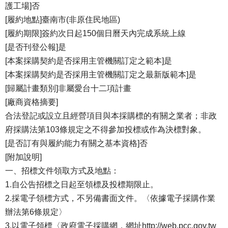
護工場]否
[履約地點]臺南市(非原住民地區)
[履約期限]簽約次日起150個日曆天內完成系統上線
[是否刊登公報]是
[本案採購契約是否採用主管機關訂定之範本]是
[本案採購契約是否採用主管機關訂定之最新版範本]是
[歸屬計畫類別]非屬愛台十二項計畫
[廠商資格摘要]
合法登記或設立且經營項目與本採購標的有關之業者；非政
府採購法第103條規定之不得參加投標或作為決標對象。
[是否訂有與履約能力有關之基本資格]否
[附加說明]
一、招標文件領取方式及地點：
1.自公告招標之日起至領標及投標期限止。
2.採電子領標方式，不另備書面文件。〈依據電子採購作業
辦法第6條規定〉
3.以電子領標〈政府電子採購網，網址
http://web.pcc.gov.tw