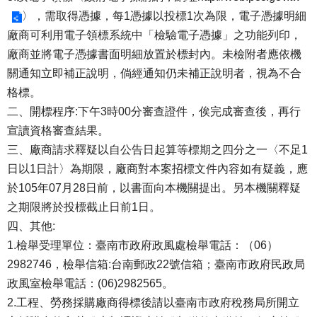
〉，需取得憑據，每1憑據以投標1次為限，電子憑據明細
廠商可利用電子領標系統中「檢驗電子憑據」之功能列印，
廠商並將電子憑據書面明細放置於標封內。未檢附者應依機
關通知立即補正說明，倘經通知仍未補正說明者，視為不合
格標。
二、開標程序:下午3時00分審查證件，俟完成審查後，再行
宣讀資格審查結果。
三、廠商請求釋疑以自公告日起算等標期之四分之一〈不足1
日以1日計〉為期限，廠商對本案招標文件內容如有疑義，應
於105年07月28日前，以書面向本機關提出。另本機關釋疑
之期限將於投標截止日前1日。
四、其他:
1.檢舉受理單位：臺南市政府政風處檢舉電話：（06）
2982746，檢舉信箱:台南郵政22號信箱；臺南市政府民政局
政風室檢舉電話：(06)2982565。
2.工程、勞務採購廠商得標後請以臺南市政府稅務局所開立