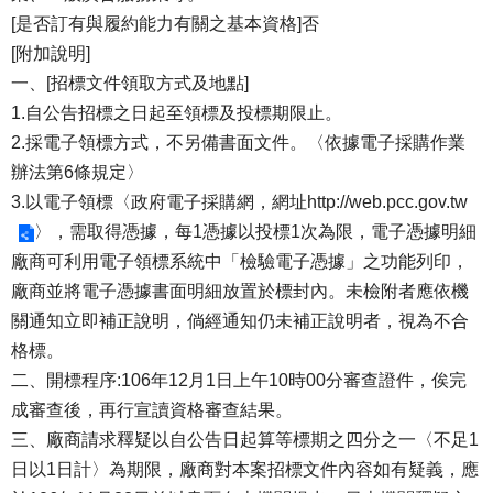
[是否訂有與履約能力有關之基本資格]否
[附加說明]
一、[招標文件領取方式及地點]
1.自公告招標之日起至領標及投標期限止。
2.採電子領標方式，不另備書面文件。〈依據電子採購作業
辦法第6條規定〉
3.以電子領標〈政府電子採購網，網址
http://web.pcc.gov.tw
〉，需取得憑據，每1憑據以投標1次為限，電子憑據明細
廠商可利用電子領標系統中「檢驗電子憑據」之功能列印，
廠商並將電子憑據書面明細放置於標封內。未檢附者應依機
關通知立即補正說明，倘經通知仍未補正說明者，視為不合
格標。
二、開標程序:106年12月1日上午10時00分審查證件，俟完
成審查後，再行宣讀資格審查結果。
三、廠商請求釋疑以自公告日起算等標期之四分之一〈不足1
日以1日計〉為期限，廠商對本案招標文件內容如有疑義，應