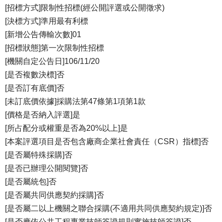
[招標方式]限制性招標(經公開評選或公開徵求)
[決標方式]準用最有利標
[新增公告傳輸次數]01
[招標狀態]第一次限制性招標
[機關自定公告日]106/11/20
[是否複數決標]否
[是否訂有底價]否
[未訂底價依據]採購法第47條第1項第1款
[價格是否納入評選]是
[所占配分或權重是否為20%以上]是
[本案評選項目是否包含廠商企業社會責任（CSR）指標]否
[是否屬特殊採購]否
[是否已辦理公開閱覽]否
[是否屬統包]否
[是否屬共同供應契約採購]否
[是否屬二以上機關之聯合採購(不適用共同供應契約規定)]否
[是否應依公共工程專業技師簽證規則實施技師簽證]否