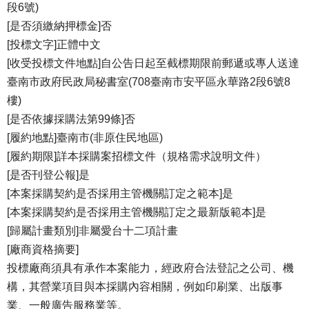
段6號)
[是否須繳納押標金]否
[投標文字]正體中文
[收受投標文件地點]自公告日起至截標期限前郵遞或專人送達
臺南市政府民政局秘書室(708臺南市安平區永華路2段6號8
樓)
[是否依據採購法第99條]否
[履約地點]臺南市(非原住民地區)
[履約期限]詳本採購案招標文件（規格需求說明文件）
[是否刊登公報]是
[本案採購契約是否採用主管機關訂定之範本]是
[本案採購契約是否採用主管機關訂定之最新版範本]是
[歸屬計畫類別]非屬愛台十二項計畫
[廠商資格摘要]
投標廠商須具有承作本案能力，經政府合法登記之公司、機
構，其營業項目與本採購內容相關，例如印刷業、出版事
業、一般廣告服務業等。