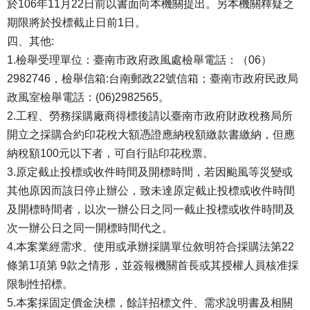
於106年11月22日前以書面向本機關提出。另本機關釋疑之
期限將於投標截止日前1日。
四、其他:
1.檢舉受理單位：臺南市政府政風處檢舉電話：（06）
2982746，檢舉信箱:台南郵政22號信箱；臺南市政府民政局
政風室檢舉電話：(06)2982565。
2.工程、勞務採購廠商得標後請以臺南市政府財政稅務局所
開立之採購合約印花稅大額憑證應納稅額繳款書繳納，但應
納稅額100元以下者，可自行貼印花稅票。
3.原定截止投標或收件時間及開標時間，若因颱風等災變或
其他原因而該日停止辦公，致未達原定截止投標或收件時間
及開標時間者，以次一辦公日之同一截止投標或收件時間及
次一辦公日之同一開標時間代之。
4.本案業經需求、使用或承辦採購單位敘明符合採購法第22
條第1項第 9款之情形，並簽報機關首長或其授權人員核准採
限制性招標。
5.本案採固定價金決標，餘詳招標文件、需求說明書及相關