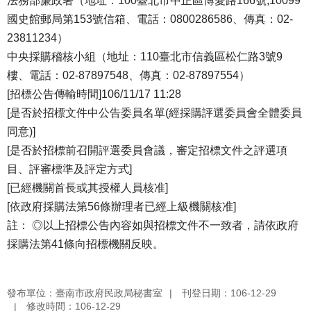
法務部廉政署（地址：100臺北市中正區博愛路166號;10099
國史館郵局第153號信箱、電話：0800286586、傳真：02-
23811234）
中央採購稽核小組（地址：110臺北市信義區松仁路3號9
樓、電話：02-87897548、傳真：02-87897554）
[招標公告傳輸時間]106/11/17 11:28
[是否於招標文件中公告委員名單(經採購評選委員會全體委員
同意)]
[是否於招標前召開評選委員會議，審定招標文件之評選項
目、評審標準及評定方式]
[已經機關首長或其授權人員核准]
[依政府採購法第56條辦理者已經上級機關核准]
註： ◎以上招標公告內容如與招標文件不一致者，請依政府
採購法第41條向招標機關反映。
發布單位：臺南市政府民政局秘書室
刊登日期：106-12-29
修改時間：106-12-29