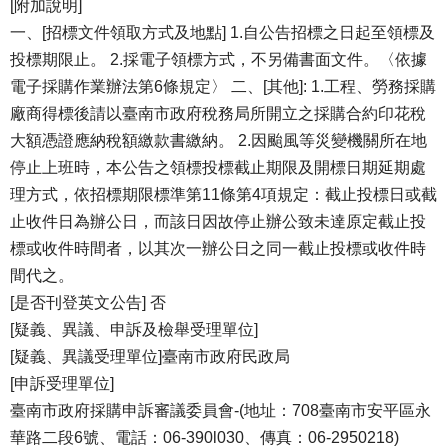
[附加說明]
一、[招標文件領取方式及地點] 1.自公告招標之日起至領標及
投標期限止。 2.採電子領標方式，不另備書面文件。〈依據
電子採購作業辦法第6條規定〉 二、[其他]: 1.工程、勞務採購
廠商得標後請以臺南市政府稅務局所開立之採購合約印花稅
大額憑證應納稅額繳款書繳納。 2.因颱風等災變機關所在地
停止上班時，本公告之領標投標截止期限及開標日期延期處
理方式，依招標期限標準第11條第4項規定：截止投標日或截
止收件日為辦公日，而該日因故停止辦公致未達原定截止投
標或收件時間者，以其次一辦公日之同一截止投標或收件時
間代之。
[是否刊登英文公告] 否
[疑義、異議、申訴及檢舉受理單位]
[疑義、異議受理單位]臺南市政府民政局
[申訴受理單位]
臺南市政府採購申訴審議委員會-(地址：708臺南市安平區永
華路二段6號、電話：06-390l030、傳真：06-2950218)