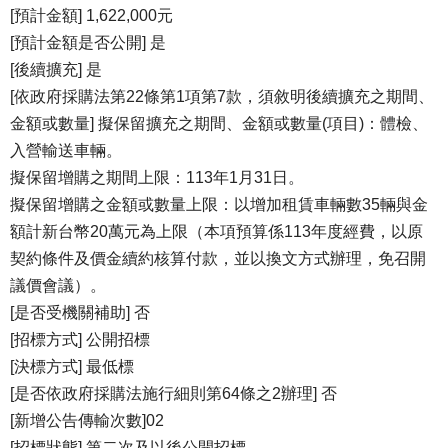
[預計金額] 1,622,000元
[預計金額是否公開] 是
[後續擴充] 是
[依政府採購法第22條第1項第7款，須敘明後續擴充之期間、
金額或數量] 擬保留擴充之期間、金額或數量(項目)：體檢、
入營輸送車輛。
擬保留增購之期間上限：113年1月31日。
擬保留增購之金額或數量上限：以增加租賃車輛數35輛與金
額計新台幣20萬元為上限（本項預算係113年度經費，以原
契約條件及價金續約核算付款，並以換文方式辦理，免召開
議價會議）。
[是否受機關補助] 否
[招標方式] 公開招標
[決標方式] 最低標
[是否依政府採購法施行細則第64條之2辦理] 否
[新增公告傳輸次數]02
[招標狀態] 第二次及以後公開招標