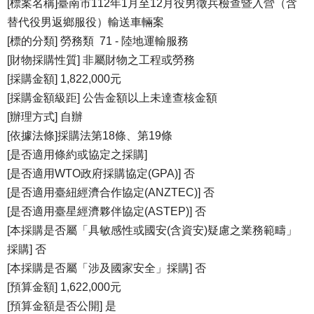
[標案名稱]臺南市112年1月至12月役男徵兵檢查暨入營（含
替代役男返鄉服役）輸送車輛案
[標的分類] 勞務類 71 - 陸地運輸服務
[財物採購性質] 非屬財物之工程或勞務
[採購金額] 1,822,000元
[採購金額級距] 公告金額以上未達查核金額
[辦理方式] 自辦
[依據法條]採購法第18條、第19條
[是否適用條約或協定之採購]
[是否適用WTO政府採購協定(GPA)] 否
[是否適用臺紐經濟合作協定(ANZTEC)] 否
[是否適用臺星經濟夥伴協定(ASTEP)] 否
[本採購是否屬「具敏感性或國安(含資安)疑慮之業務範疇」
採購] 否
[本採購是否屬「涉及國家安全」採購] 否
[預算金額] 1,622,000元
[預算金額是否公開] 是