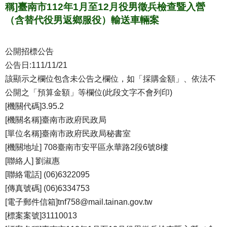
稱]臺南市112年1月至12月役男徵兵檢查暨入營
（含替代役男返鄉服役）輸送車輛案
公開招標公告
公告日:111/11/21
該顯示之欄位包含未公告之欄位，如「採購金額」、依法不
公開之「預算金額」等欄位(此段文字不會列印)
[機關代碼]3.95.2
[機關名稱]臺南市政府民政局
[單位名稱]臺南市政府民政局秘書室
[機關地址] 708臺南市安平區永華路2段6號8樓
[聯絡人] 劉淑惠
[聯絡電話] (06)6322095
[傳真號碼] (06)6334753
[電子郵件信箱]tnf758@mail.tainan.gov.tw
[標案案號]31110013