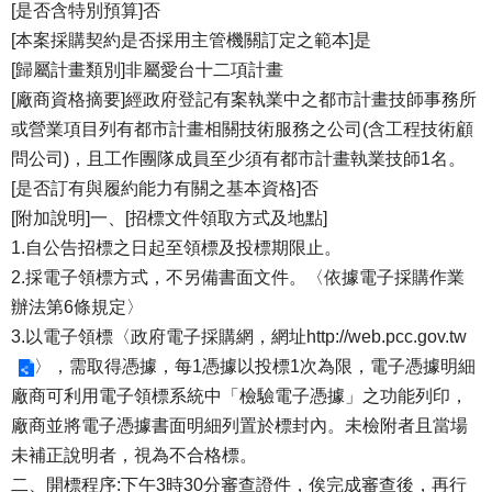
[是否含特別預算]否
[本案採購契約是否採用主管機關訂定之範本]是
[歸屬計畫類別]非屬愛台十二項計畫
[廠商資格摘要]經政府登記有案執業中之都市計畫技師事務所
或營業項目列有都市計畫相關技術服務之公司(含工程技術顧
問公司)，且工作團隊成員至少須有都市計畫執業技師1名。
[是否訂有與履約能力有關之基本資格]否
[附加說明]一、[招標文件領取方式及地點]
1.自公告招標之日起至領標及投標期限止。
2.採電子領標方式，不另備書面文件。〈依據電子採購作業
辦法第6條規定〉
3.以電子領標〈政府電子採購網，網址
http://web.pcc.gov.tw
〉，需取得憑據，每1憑據以投標1次為限，電子憑據明細
廠商可利用電子領標系統中「檢驗電子憑據」之功能列印，
廠商並將電子憑據書面明細列置於標封內。未檢附者且當場
未補正說明者，視為不合格標。
二、開標程序:下午3時30分審查證件，俟完成審查後，再行