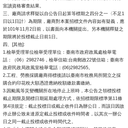
宣讀資格審查結果。
三、廠商請求釋疑以自公告日起算等標期之四分之一〈不足1
日以1日計〉為期限，廠商對本案招標文件內容如有疑義，應
於101年11月2日前，以書面向本機關提出。另本機關釋疑之
期限將於投標截止日前1日。
四、[其他]:
1.檢舉受理單位檢舉受理單位：臺南市政府政風處檢舉電
話：（06）2982746，檢舉信箱:台南郵政22號信箱；臺南市
政府民政局政風室檢舉電話：(06)2982565。
2.工程、勞務採購廠商得標後請以臺南市稅務局所開立之採
購合約印花稅大額憑證應納稅額繳款書繳納。
3.因颱風等災變機關所在地停止上班時，本公告之領標投標
截止期限及開標日期延期處理方式，依招標期限標準第11條
第4項規定：截止投標日或截止收件日為辦公日，而該日因故
停止辦公致未達原定截止投標或收件時間者，以其次一辦公
日之同一截止投標或收件時間代之。