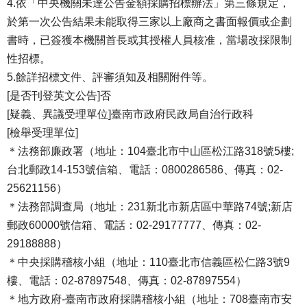
4.依「中央機關未達公告金額採購招標辦法」第三條規定，
於第一次公告結果未能取得三家以上廠商之書面報價或企劃
書時，已簽獲本機關首長或其授權人員核准，當場改採限制
性招標。
5.餘詳招標文件、評審須知及相關附件等。
[是否刊登英文公告]否
[疑義、異議受理單位]臺南市政府民政局自治行政科
[檢舉受理單位]
＊法務部廉政署（地址：104臺北市中山區松江路318號5樓;
台北郵政14-153號信箱、電話：0800286586、傳真：02-
25621156）
＊法務部調查局（地址：231新北市新店區中華路74號;新店
郵政60000號信箱、電話：02-29177777、傳真：02-
29188888）
＊中央採購稽核小組（地址：110臺北市信義區松仁路3號9
樓、電話：02-87897548、傳真：02-87897554）
＊地方政府-臺南市政府採購稽核小組（地址：708臺南市安