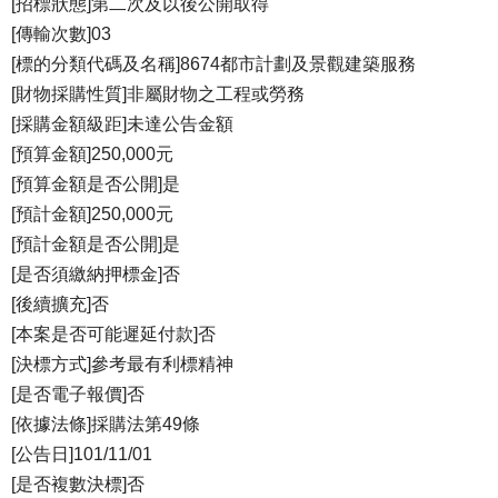
[招標狀態]第二次及以後公開取得
[傳輸次數]03
[標的分類代碼及名稱]8674都市計劃及景觀建築服務
[財物採購性質]非屬財物之工程或勞務
[採購金額級距]未達公告金額
[預算金額]250,000元
[預算金額是否公開]是
[預計金額]250,000元
[預計金額是否公開]是
[是否須繳納押標金]否
[後續擴充]否
[本案是否可能遲延付款]否
[決標方式]參考最有利標精神
[是否電子報價]否
[依據法條]採購法第49條
[公告日]101/11/01
[是否複數決標]否