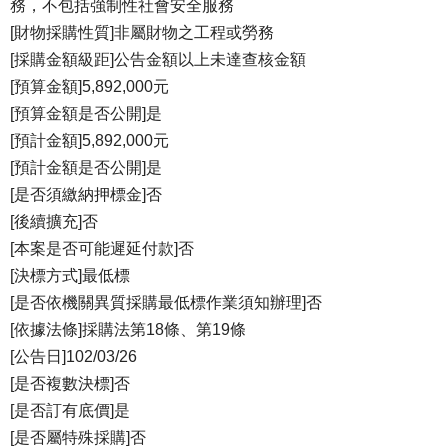
務，不包括強制性社會安全服務
[財物採購性質]非屬財物之工程或勞務
[採購金額級距]公告金額以上未達查核金額
[預算金額]5,892,000元
[預算金額是否公開]是
[預計金額]5,892,000元
[預計金額是否公開]是
[是否須繳納押標金]否
[後續擴充]否
[本案是否可能遲延付款]否
[決標方式]最低標
[是否依機關異質採購最低標作業須知辦理]否
[依據法條]採購法第18條、第19條
[公告日]102/03/26
[是否複數決標]否
[是否訂有底價]是
[是否屬特殊採購]否