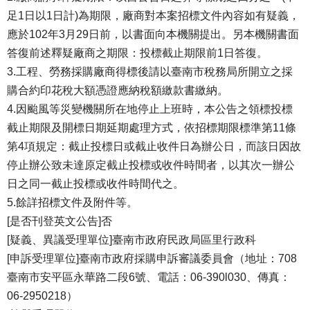
足1日以1日計)為期限，廠商對本案招標文件內容如有疑義，
應於102年3月29日前，以書面向本機關提出。另本機關書面
答復前述釋疑廠商之期限：投標截止期限前1日答復。
3.工程、勞務採購廠商得標後請以臺南市稅務局所開立之採
購合約印花稅大額憑證應納稅額繳款書繳納。
4.因颱風等災變機關所在地停止上班時，本公告之領標投標
截止期限及開標日期延期處理方式，依招標期限標準第11條
第4項規定：截止投標日或截止收件日為辦公日，而該日因故
停止辦公致未達原定截止投標或收件時間者，以其次一辦公
日之同一截止投標或收件時間代之。
5.餘詳招標文件及附件等。
[是否刊登英文公告]否
[疑義、異議受理單位]臺南市政府民政局區里行政科
[申訴受理單位]臺南市政府採購申訴審議委員會（地址：708
臺南市安平區永華路二段6號、電話：06-390l030、傳真：
06-2950218）