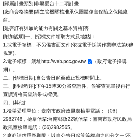
[歸屬計畫類別]非屬愛台十二項計畫
[廠商資格摘要]經主管機關核准承保團體傷害保險之保險廠
商。
[是否訂有與履約能力有關之基本資格]否
[附加說明]一、[招標文件領取方式及地點]：
1.採電子領標，不另備書面文件(依據電子採購作業辦法第6條
規定)。
2.電子領標：網址
http://web.pcc.gov.tw
（政府電子採購
網）。
二、[領標日期]:自公告日起至截止投標時間止。
三、[開標程序]:下午15時30分審查證件、俟審查完畢後再行
宣讀資格審查結果或標價。
四、[其他]:
1.檢舉受理單位：臺南市政府政風處檢舉電話：（06）
2982746，檢舉信箱:台南郵政22號信箱；臺南市政府民政局
政風室檢舉電話：(06)2982565。
2.廠商請求釋疑期限：以自公告日起算等標期之四分之一(不