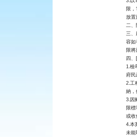
3.
限，
放置
二、
三、
容如
限將
四、[
1.
府民
2.
納，
3.
限標
或收
4.
未能