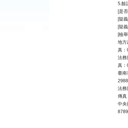
5.
[是
[疑
[疑
[檢
地方
真：0
法務
真：0
臺南
298
法務
傳真：
中央
878