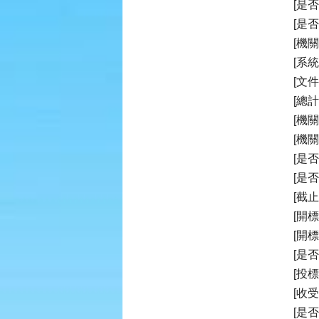
[是
[是
[機
[系
[文
[總計
[機
[機
[是
[是
[截止投
[開標時
[開
[是
[投
[收
[是