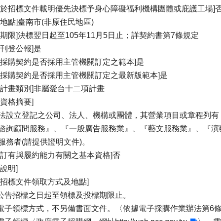
否於招標文件載明優先決標予身心障礙福利機構團體或庇護工場]
約地點]臺南市(非原住民地區)
約期限]決標翌日起至105年11月5日止；詳契約書第7條規定
否刊登公報]是
案採購契約是否採用主管機關訂定之範本]是
案採購契約是否採用主管機關訂定之最新版範本]是
屬計畫類別]非屬愛台十二項計畫
商資格摘要]
法設立登記之公司、法人、機構或團體，其營業項目或章程列有
諮詢顧問服務』、『一般廣告服務業』、『藝文服務業』、『演
服務者(請提供證明文件)。
否訂有與履約能力有關之基本資格]否
說明]
[招標文件領取方式及地點]
自公告招標之日起至領標及投標期限止。
採電子領標方式，不另備書面文件。〈依據電子採購作業辦法第6