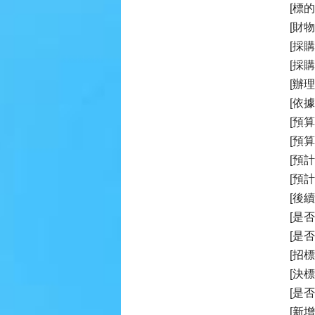
[標的
[財
[採購
[採
[辦
[依
[預算
[預
[預計
[預
[後
[是
[是
[招
[決
[是
[新