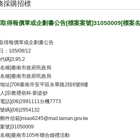
務採購招標
取得報價單或企劃書公告[標案案號]31050009[標案
取得報價單或企劃書公告
：105/08/12
代碼]3.95.2
關名稱]臺南市政府民政局
位名稱]臺南市政府民政局
關地址]708臺南市安平區永華路2段6號8樓
絡人]宗教禮俗科-劉姿妙
電話](06)2991111分機7773
號碼](06)2954132
郵件信箱]miao6245@mail.tainan.gov.tw
案號]31050009
案名稱]臺南市105年聯合婚禮活動