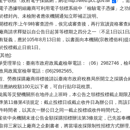
以電子領標〈政府電子採購網，網址
http://web.pcc.gov.tw
〉，需
電子憑據明細廠商可利用電子領標系統中「檢驗電子憑據」之功
於標封內。未檢附者應依機關通知立即補正說明。
開標程序:上午9時審查證件，俟完成審查後，再行宣讀資格審查
廠商請求釋疑以自公告日起算等標期之四分之一〈不足1日以1
有疑義，應於105年8月13日前，以書面向本機關(宗教禮俗科)
於投標截止日前1日。
其他]:
檢舉受理單位：臺南市政府政風處檢舉電話：（06）2982746，
政局政風室檢舉電話：(06)2982565。
工程、勞務採購廠商得標後請以臺南市政府稅務局所開立之採購合
但應納稅額100元以下者，可自行貼印花稅票。
因颱風等災變機關所在地停止上班時，本公告之領標投標截止期限
準第11條第4項規定：截止投標日或截止收件日為辦公日，而該
件時間者，以其次一辦公日之同一截止投標或收件時間代之。
本案依中央機關未達公告金額採購招標辦法第3條規定，已先簽奉
取得三家以上廠商之企劃書者，將當場改採限制性招標方式辦理