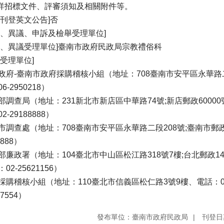
餘詳招標文件、評審須知及相關附件等。
否刊登英文公告]否
義、異議、申訴及檢舉受理單位]
義、異議受理單位]臺南市政府民政局宗教禮俗科
舉受理單位]
政府-臺南市政府採購稽核小組（地址：708臺南市安平區永華路二段6
6-2950218）
部調查局（地址：231新北市新店區中華路74號;新店郵政60000號信
2-29188888）
市調查處（地址：708臺南市安平區永華路二段208號;臺南市郵政6
8888）
部廉政署（地址：104臺北市中山區松江路318號7樓;台北郵政14-1
02-25621156）
採購稽核小組（地址：110臺北市信義區松仁路3號9樓、電話：02-8
97554）
發布單位：臺南市政府民政局
刊登日期