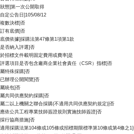
標狀態]第一次公開取得
自定公告日]105/08/12
否複數決標]否
否訂有底價]否
訂底價依據]採購法第47條第1項第1款
格是否納入評選]否
否於招標文件載明固定費用或費率]是
案評選項目是否包含廠商企業社會責任（CSR）指標]否
否屬特殊採購]否
否已辦理公開閱覽]否
否屬統包]否
否屬共同供應契約採購]否
否屬二以上機關之聯合採購(不適用共同供應契約規定)]否
否應依公共工程專業技師簽證規則實施技師簽證]否
否採行協商措施]否
否適用採購法第104條或105條或招標期限標準第10條或第4條之1