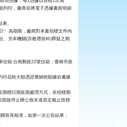
取得憑據，每1憑據以投標1次為
能列印，廠商並將電子憑據書面明細
結果。
日計〉為期限，廠商對本案招標文件內
提出。另本機關(宗教禮俗科)釋疑之期
檢舉信箱:台南郵政22號信箱；臺南市政
約印花稅大額憑證應納稅額繳款書繳
及開標日期延期處理方式，依招標期
日因故停止辦公致未達原定截止投標
機關首長核准，如第一次公告結果，
。