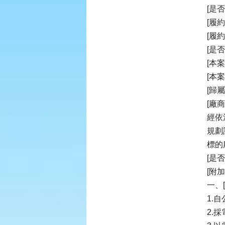
[是
[履
[履
[是
[本
[本
[歸
[廠
經依
規劃
標的
[是
[附加
一、
1.
2.