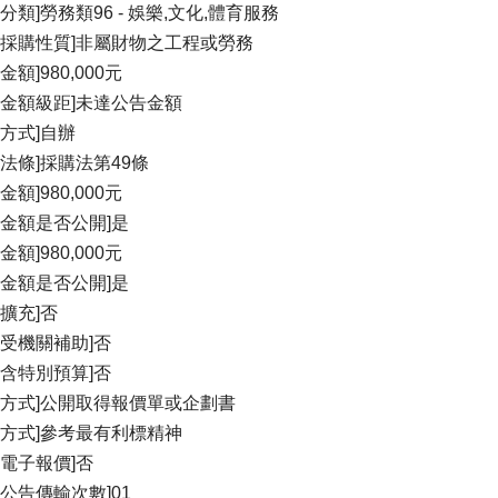
分類]勞務類96 - 娛樂,文化,體育服務
物採購性質]非屬財物之工程或勞務
金額]980,000元
購金額級距]未達公告金額
理方式]自辦
據法條]採購法第49條
金額]980,000元
算金額是否公開]是
金額]980,000元
計金額是否公開]是
續擴充]否
否受機關補助]否
否含特別預算]否
標方式]公開取得報價單或企劃書
標方式]參考最有利標精神
否電子報價]否
增公告傳輸次數]01