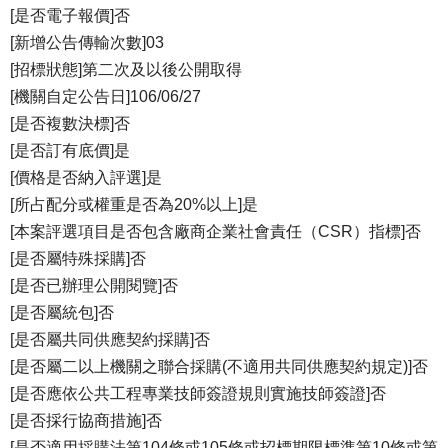
[是否電子報價]否
[新增公告傳輸次數]03
[招標狀態]第二次及以後公開取得
[機關自定公告日]106/06/27
[是否複數決標]否
[是否訂有底價]是
[價格是否納入評選]是
[所占配分或權重是否為20%以上]是
[本案評選項目是否包含廠商企業社會責任（CSR）指標]否
[是否屬特殊採購]否
[是否已辦理公開閱覽]否
[是否屬統包]否
[是否屬共同供應契約採購]否
[是否屬二以上機關之聯合採購(不適用共同供應契約規定)]否
[是否應依公共工程專業技師簽證規則實施技師簽證]否
[是否採行協商措施]否
[是否適用採購法第104條或105條或招標期限標準第10條或第