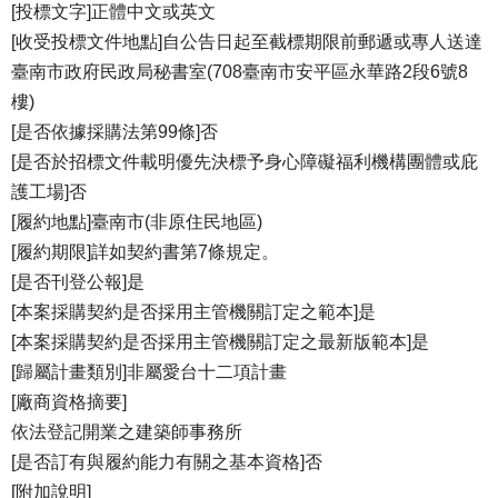
[投標文字]正體中文或英文
[收受投標文件地點]自公告日起至截標期限前郵遞或專人送達
臺南市政府民政局秘書室(708臺南市安平區永華路2段6號8
樓)
[是否依據採購法第99條]否
[是否於招標文件載明優先決標予身心障礙福利機構團體或庇
護工場]否
[履約地點]臺南市(非原住民地區)
[履約期限]詳如契約書第7條規定。
[是否刊登公報]是
[本案採購契約是否採用主管機關訂定之範本]是
[本案採購契約是否採用主管機關訂定之最新版範本]是
[歸屬計畫類別]非屬愛台十二項計畫
[廠商資格摘要]
依法登記開業之建築師事務所
[是否訂有與履約能力有關之基本資格]否
[附加說明]