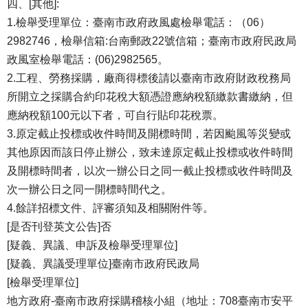
四、[其他]:
1.檢舉受理單位：臺南市政府政風處檢舉電話：（06）
2982746，檢舉信箱:台南郵政22號信箱；臺南市政府民政局
政風室檢舉電話：(06)2982565。
2.工程、勞務採購，廠商得標後請以臺南市政府財政稅務局
所開立之採購合約印花稅大額憑證應納稅額繳款書繳納，但
應納稅額100元以下者，可自行貼印花稅票。
3.原定截止投標或收件時間及開標時間，若因颱風等災變或
其他原因而該日停止辦公，致未達原定截止投標或收件時間
及開標時間者，以次一辦公日之同一截止投標或收件時間及
次一辦公日之同一開標時間代之。
4.餘詳招標文件、評審須知及相關附件等。
[是否刊登英文公告]否
[疑義、異議、申訴及檢舉受理單位]
[疑義、異議受理單位]臺南市政府民政局
[檢舉受理單位]
地方政府-臺南市政府採購稽核小組（地址：708臺南市安平