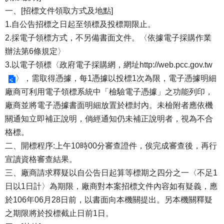
一、[招標文件領取方式及地點]
1.自公告招標之日起至領標及投標期限止。
2.採電子領標方式，不另備書面文件。〈依據電子採購作業
辦法第6條規定〉
3.以電子領標〈政府電子採購網，網址
http://web.pcc.gov.tw
〉，需取得憑據，每1憑據以投標1次為限，電子憑據明細
廠商可利用電子領標系統中「檢驗電子憑據」之功能列印，
廠商並將電子憑據書面明細放置於標封內。未檢附者應依機
關通知立即補正說明，倘經通知仍未補正說明者，視為不合
格標。
二、開標程序:上午10時00分審查證件，俟完成審查後，再行
宣讀資格審查結果。
三、廠商請求釋疑以自公告日起算等標期之四分之一〈不足1
日以1日計〉為期限，廠商對本案招標文件內容如有疑義，應
於106年06月28日前，以書面向本機關提出。另本機關釋疑
之期限將於投標截止日前1日。