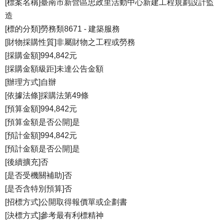
[標案名稱]臺南市新營區忠政里活動中心新建工程規劃設計監
造
[標的分類]勞務類8671 - 建築服務
[財物採購性質]非屬財物之工程或勞務
[採購金額]994,842元
[採購金額級距]未達公告金額
[辦理方式]自辦
[依據法條]採購法第49條
[預算金額]994,842元
[預算金額是否公開]是
[預計金額]994,842元
[預計金額是否公開]是
[後續擴充]否
[是否受機關補助]否
[是否含特別預算]否
[招標方式]公開取得報價單或企劃書
[決標方式]參考最有利標精神