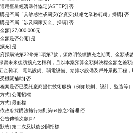
否適用臺星經濟夥伴協定(ASTEP)] 否
採購是否屬「具敏感性或國安(含資安)疑慮之業務範疇」採購] 否
採購是否屬「涉及國家安全」採購] 否
金額] 27,000,000元
算金額是否公開] 是
擴充] 是
政府採購法第22條第1項第7款，須敘明後續擴充之期間、金額或數
保留未來後續擴充之權利，且以本案預算金額與決標金額之差額
五金雜項、電氣設備、弱電設備、給排水設備及戶外景觀工程，
否受機關補助] 否
工程案是否已委託廠商提供技術服務（例如規劃、設計、監造等）]
標方式] 公開招標
標方式] 最低標
否依政府採購法施行細則第64條之2辦理]否
增公告傳輸次數]02
標狀態] 第二次及以後公開招標