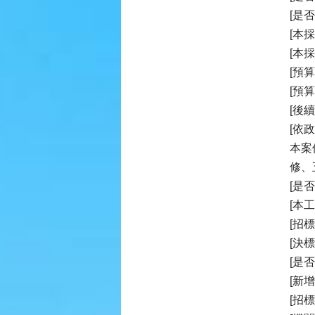
[是
[本
[本
[預算
[預
[後續
[依
本案
修、
[是
[本
[招
[決
[是
[新
[招