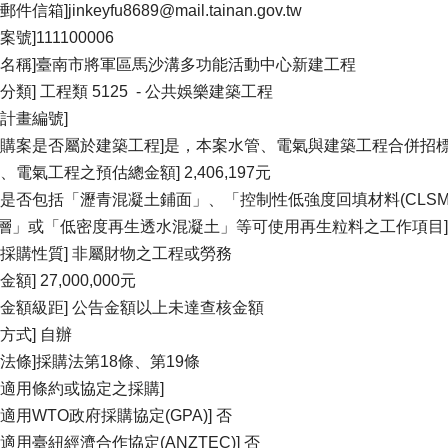
件信箱]jinkeyfu8689@mail.tainan.gov.tw
案號]111100006
案名稱]臺南市將軍區馬沙溝多功能活動中心新建工程
分類] 工程類 5125 - 公共娛樂建築工程
程計畫編號]
採購案是否屬於建築工程]是，本案水管、電氣與建築工程合併招
、電氣工程之預估總金額] 2,406,197元
案是否包括「瀝青混凝土鋪面」、「控制性低強度回填材料(CLS
層」或「低密度再生透水混凝土」等可使用再生粒料之工作項目]
物採購性質] 非屬財物之工程或勞務
金額] 27,000,000元
購金額級距] 公告金額以上未達查核金額
方式] 自辦
據法條]採購法第18條、第19條
否適用條約或協定之採購]
否適用WTO政府採購協定(GPA)] 否
否適用臺紐經濟合作協定(ANZTEC)] 否