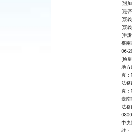
[附加
[是
[疑
[疑
[申
臺南
06-2
[檢
地方
真：0
法務
真：0
臺南
法務
080
中央
註：