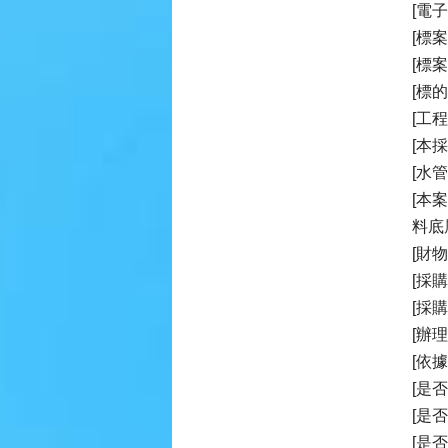
[電子郵
[標案
[標
[標的
[工
[本
[水管
[本
料底
[財
[採購
[採
[辦理
[依
[是
[是
[是