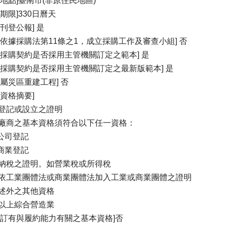
約地點]臺南市(非原住民地區)
約期限]330日曆天
否刊登公報] 是
否依據採購法第11條之1，成立採購工作及審查小組] 否
案採購契約是否採用主管機關訂定之範本] 是
案採購契約是否採用主管機關訂定之最新版範本] 是
否屬災區重建工程] 否
商資格摘要]
登記或設立之證明
廠商之基本資格須符合以下任一資格：
具公司登記
具商業登記
納稅之證明。如營業稅或所得稅
依工業團體法或商業團體法加入工業或商業團體之證明
述外之其他資格
以上綜合營造業
否訂有與履約能力有關之基本資格]否