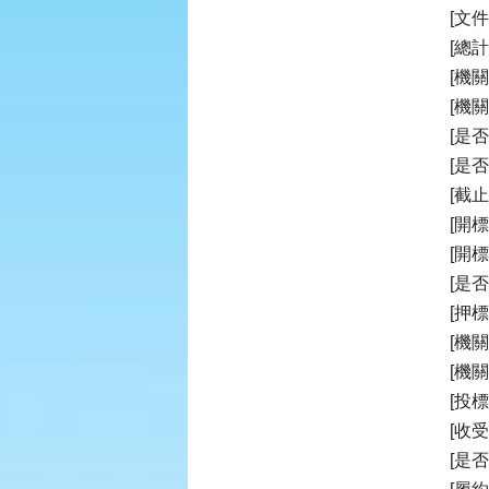
[文件
[總計
[機
[機
[是
[是
[截止投
[開標時
[開
[是
[押
[機
[機
[投
[收
[是