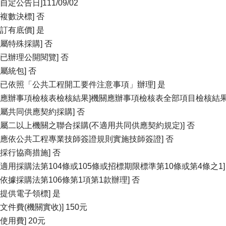
自定公告日]111/09/02
否複數決標] 否
否訂有底價] 是
否屬特殊採購] 否
否已辦理公開閱覽] 否
屬統包] 否
否已依照「公共工程開工要件注意事項」辦理] 是
關應辦事項檢核表檢核結果]機關應辦事項檢核表全部項目檢核結
否屬共同供應契約採購] 否
否屬二以上機關之聯合採購(不適用共同供應契約規定)] 否
否應依公共工程專業技師簽證規則實施技師簽證] 否
否採行協商措施] 否
否適用採購法第104條或105條或招標期限標準第10條或第4條之1]
否依據採購法第106條第1項第1款辦理] 否
否提供電子領標] 是
文件費(機關實收)] 150元
使用費] 20元