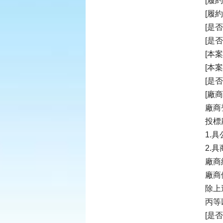
[履
[履
[是
[是
[本
[本
[是
[廠
廠商
投標
1.
2.
廠商
廠商
除上
丙等
[是