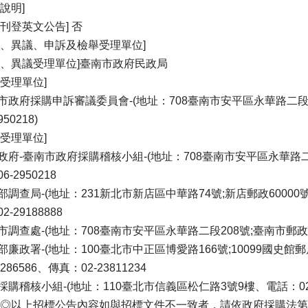
說明]
否刊登英文公告] 否
義、異議、申訴及檢舉受理單位]
義、異議受理單位]臺南市政府民政局
訴受理單位]
市政府採購申訴審議委員會-(地址：708臺南市安平區永華路二段6號
950218)
舉受理單位]
政府-臺南市政府採購稽核小組-(地址：708臺南市安平區永華路二段
6-2950218
部調查局-(地址：231新北市新店區中華路74號;新店郵政60000號信
2-29188888
市調查處-(地址：708臺南市安平區永華路二段208號;臺南市郵政60
部廉政署-(地址：100臺北市中正區博愛路166號;10099國史館
0286586、傳真：02-23811234
採購稽核小組-(地址：110臺北市信義區松仁路3號9樓、電話：02-878
 ◎以上招標公告內容如與招標文件不一致者，請依政府採購法第