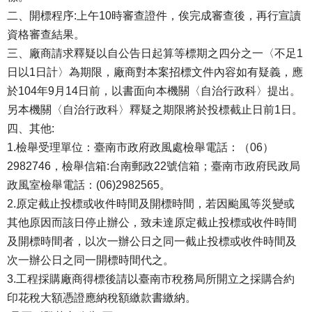
二、開標程序:上午10時審查證件，俟完成審查後，再行宣讀
資格審查結果。
三、廠商請求釋疑以自公告日起算等標期之四分之一〈不足1
日以1日計〉為期限，廠商對本案招標文件內容如有疑義，應
於104年9月14日前，以書面向本機關〈自治行政科〉提出。
另本機關〈自治行政科〉釋疑之期限將於投標截止日前1日。
四、其他:
1.檢舉受理單位：臺南市政府政風處檢舉電話：（06）
2982746，檢舉信箱:台南郵政22號信箱；臺南市政府民政局
政風室檢舉電話：(06)2982565。
2.原定截止投標或收件時間及開標時間，若因颱風等災變或
其他原因而該日停止辦公，致未達原定截止投標或收件時間
及開標時間者，以次一辦公日之同一截止投標或收件時間及
次一辦公日之同一開標時間代之。
3.工程採購廠商得標後請以臺南市稅務局所開立之採購合約
印花稅大額憑證應納稅額繳款書繳納。