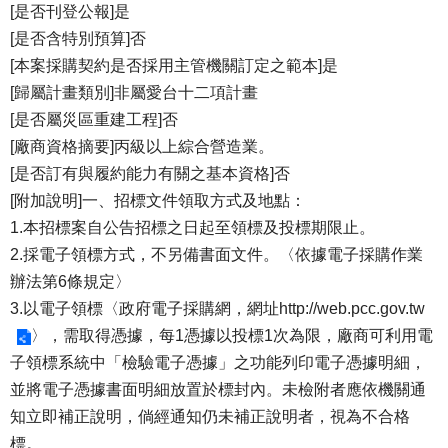
[是否刊登公報]是
[是否含特別預算]否
[本案採購契約是否採用主管機關訂定之範本]是
[歸屬計畫類別]非屬愛台十二項計畫
[是否屬災區重建工程]否
[廠商資格摘要]丙級以上綜合營造業。
[是否訂有與履約能力有關之基本資格]否
[附加說明]一、招標文件領取方式及地點：
1.本招標案自公告招標之日起至領標及投標期限止。
2.採電子領標方式，不另備書面文件。〈依據電子採購作業
辦法第6條規定〉
3.以電子領標〈政府電子採購網，網址
http://web.pcc.gov.tw
〉，需取得憑據，每1憑據以投標1次為限，廠商可利用電
子領標系統中「檢驗電子憑據」之功能列印電子憑據明細，
並將電子憑據書面明細放置於標封內。未檢附者應依機關通
知立即補正說明，倘經通知仍未補正說明者，視為不合格
標。