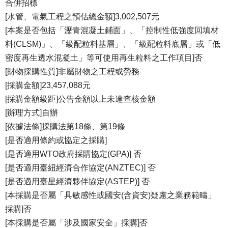
合併招標
[水管、電氣工程之預估總金額]3,002,507元
[本案是否包括「瀝青混凝土鋪面」、「控制性低強度回填材
料(CLSM)」、「級配粒料基層」、「級配粒料底層」或「低
密度再生透水混凝土」等可使用再生粒料之工作項目]否
[財物採購性質]非屬財物之工程或勞務
[採購金額]23,457,088元
[採購金額級距]公告金額以上未達查核金額
[辦理方式]自辦
[依據法條]採購法第18條、第19條
[是否適用條約或協定之採購]
[是否適用WTO政府採購協定(GPA)] 否
[是否適用臺紐經濟合作協定(ANZTEC)] 否
[是否適用臺星經濟夥伴協定(ASTEP)] 否
[本採購是否屬「具敏感性或國安(含資安)疑慮之業務範疇」
採購]否
[本採購是否屬「涉及國家安全」採購]否