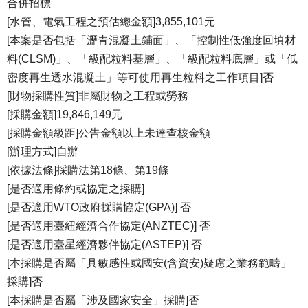
合併招標
[水管、電氣工程之預估總金額]3,855,101元
[本案是否包括「瀝青混凝土鋪面」、「控制性低強度回填材
料(CLSM)」、「級配粒料基層」、「級配粒料底層」或「低
密度再生透水混凝土」等可使用再生粒料之工作項目]否
[財物採購性質]非屬財物之工程或勞務
[採購金額]19,846,149元
[採購金額級距]公告金額以上未達查核金額
[辦理方式]自辦
[依據法條]採購法第18條、第19條
[是否適用條約或協定之採購]
[是否適用WTO政府採購協定(GPA)] 否
[是否適用臺紐經濟合作協定(ANZTEC)] 否
[是否適用臺星經濟夥伴協定(ASTEP)] 否
[本採購是否屬「具敏感性或國安(含資安)疑慮之業務範疇」
採購]否
[本採購是否屬「涉及國家安全」採購]否