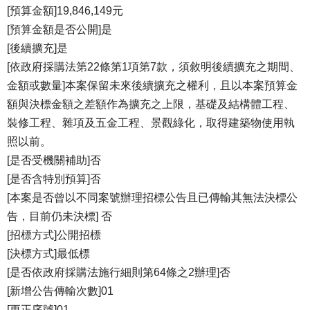
[預算金額]19,846,149元
[預算金額是否公開]是
[後續擴充]是
[依政府採購法第22條第1項第7款，須敘明後續擴充之期間、
金額或數量]本案保留未來後續擴充之權利，且以本案預算金
額與決標金額之差額作為擴充之上限，基礎及結構體工程、
裝修工程、雜項及五金工程、景觀綠化，取得建築物使用執
照以前。
[是否受機關補助]否
[是否含特別預算]否
[本案是否曾以不同案號辦理招標公告且已傳輸其無法決標公
告，目前仍未決標] 否
[招標方式]公開招標
[決標方式]最低標
[是否依政府採購法施行細則第64條之2辦理]否
[新增公告傳輸次數]01
[更正序號]01