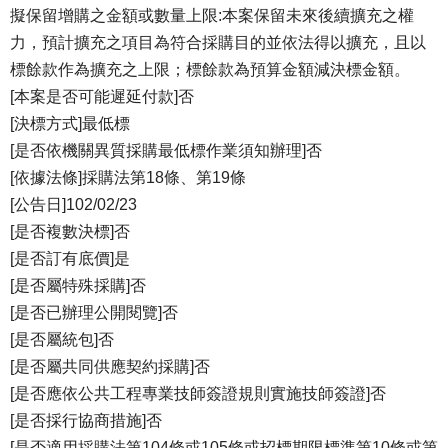
擬保留增購之金額或數量上限:本案保留未來後續擴充之權
力，預計擴充之項目為符合採購目的並依法得以擴充，且以
標餘款作為擴充之上限；標餘款為預算金額減決標金額。
[本案是否可能遲延付款]否
[決標方式]最低標
[是否依機關異質採購最低標作業須知辦理]否
[依據法條]採購法第18條、第19條
[公告日]102/02/23
[是否複數決標]否
[是否訂有底價]是
[是否屬特殊採購]否
[是否已辦理公開閱覽]否
[是否屬統包]否
[是否屬共同供應契約採購]否
[是否應依公共工程專業技師簽證規則實施技師簽證]否
[是否採行協商措施]否
[是否適用採購法第104條或105條或招標期限標準第10條或第