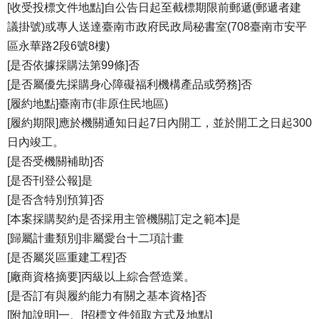
[收受投標文件地點]自公告日起至截標期限前郵遞(郵遞者建
議掛號)或專人送達臺南市政府民政局秘書室(708臺南市安平
區永華路2段6號8樓)
[是否依據採購法第99條]否
[是否屬優先採購身心障礙福利機構產品或勞務]否
[履約地點]臺南市(非原住民地區)
[履約期限]應於機關通知日起7日內開工，並於開工之日起300
日內竣工。
[是否受機關補助]否
[是否刊登公報]是
[是否含特別預算]否
[本案採購契約是否採用主管機關訂定之範本]是
[歸屬計畫類別]非屬愛台十二項計畫
[是否屬災區重建工程]否
[廠商資格摘要]丙級以上綜合營造業。
[是否訂有與履約能力有關之基本資格]否
[附加說明]一、[招標文件領取方式及地點]