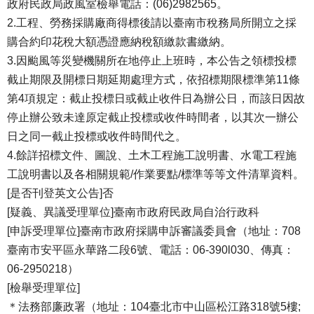
政府民政局政風室檢舉電話：(06)2982565。
2.工程、勞務採購廠商得標後請以臺南市稅務局所開立之採
購合約印花稅大額憑證應納稅額繳款書繳納。
3.因颱風等災變機關所在地停止上班時，本公告之領標投標
截止期限及開標日期延期處理方式，依招標期限標準第11條
第4項規定：截止投標日或截止收件日為辦公日，而該日因故
停止辦公致未達原定截止投標或收件時間者，以其次一辦公
日之同一截止投標或收件時間代之。
4.餘詳招標文件、圖說、土木工程施工說明書、水電工程施
工說明書以及各相關規範/作業要點/標準等等文件清單資料。
[是否刊登英文公告]否
[疑義、異議受理單位]臺南市政府民政局自治行政科
[申訴受理單位]臺南市政府採購申訴審議委員會（地址：708
臺南市安平區永華路二段6號、電話：06-390l030、傳真：
06-2950218）
[檢舉受理單位]
＊法務部廉政署（地址：104臺北市中山區松江路318號5樓;