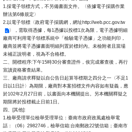
1.採電子領標方式，不另備書面文件。〈依據電子採購作業
辦法第6條規定〉
2.以電子領標〈政府電子採購網，網址
http://web.pcc.gov.tw
〉，需取得憑據，每1憑據以投標1次為限，電子憑據明細
廠商可利用電子領標系統中「檢驗電子憑據」之功能列印，
廠商並將電子憑據書面明細列置於標封內。未檢附者且當場
未補正說明者，視為不合格標。
二、開標程序:下午15時30分審查證件，俟完成審查後，再行
宣讀資格審查結果。
三、廠商請求釋疑以自公告日起算等標期之四分之一〈不足1
日以1日計〉為期限，廠商對本案招標文件內容如有疑義，應
於102年2月27日前，以書面向本機關提出。另本機關釋疑之
期限將於投標截止日前1日。
四、[其他]:
1.檢舉受理單位檢舉受理單位：臺南市政府政風處檢舉電
話：（06）2982746，檢舉信箱:台南郵政22號信箱；臺南市