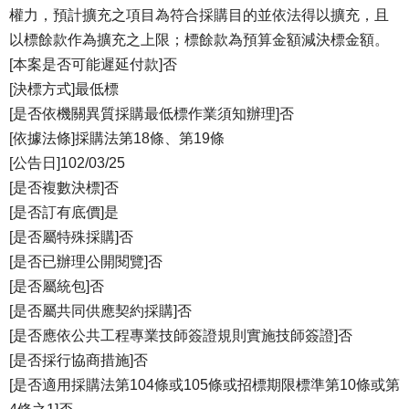
權力，預計擴充之項目為符合採購目的並依法得以擴充，且
以標餘款作為擴充之上限；標餘款為預算金額減決標金額。
[本案是否可能遲延付款]否
[決標方式]最低標
[是否依機關異質採購最低標作業須知辦理]否
[依據法條]採購法第18條、第19條
[公告日]102/03/25
[是否複數決標]否
[是否訂有底價]是
[是否屬特殊採購]否
[是否已辦理公開閱覽]否
[是否屬統包]否
[是否屬共同供應契約採購]否
[是否應依公共工程專業技師簽證規則實施技師簽證]否
[是否採行協商措施]否
[是否適用採購法第104條或105條或招標期限標準第10條或第