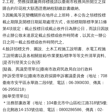
2.工程、勞務採購廠商得標後請以臺南市稅務局所開立之採
購合約印花稅大額憑證應納稅額繳款書繳納。
3.因颱風等災變機關所在地停止上班時，本公告之領標投標
截止期限及開標日期延期處理方式，依招標期限標準第11條
第4項規定：截止投標日或截止收件日為辦公日，而該日因故
停止辦公致未達原定截止投標或收件時間者，以其次一辦公
日之同一截止投標或收件時間代之。
4.餘詳招標文件、圖說、土木工程施工說明書、水電工程施
工說明書以及各相關規範/作業要點/標準等等文件清單資料。
[是否刊登英文公告]否
[疑義、異議受理單位]臺南市政府民政局自治行政科
[申訴受理單位]臺南市政府採購申訴審議委員會（地址：708
臺南市安平區永華路二段6號、電話：06-390l030、傳真：
06-2950218）
[檢舉受理單位]
＊法務部廉政署（地址：104臺北市中山區松江路318號5樓;
台北郵政14-153號信箱、電話：0800286586、傳真：02-