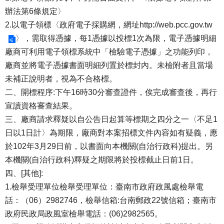
辦法第6條規定〉
2.以電子領標〈政府電子採購網，網址
http://web.pcc.gov.tw
〉，需取得憑據，每1憑據以投標1次為限，電子憑據明細
廠商可利用電子領標系統中「檢驗電子憑據」之功能列印，
廠商並將電子憑據書面明細列置於標封內。未檢附者且當場
未補正說明者，視為不合格標。
二、開標程序:下午16時30分審查證件，俟完成審查後，再行
宣讀資格審查結果。
三、廠商請求釋疑以自公告日起算等標期之四分之一〈不足1
日以1日計〉為期限，廠商對本案招標文件內容如有疑義，應
於102年3月29日前，以書面向本機關(自治行政科)提出。另
本機關(自治行政科)釋疑之期限將於投標截止日前1日。
四、[其他]:
1.檢舉受理單位檢舉受理單位：臺南市政府政風處檢舉電
話：（06）2982746，檢舉信箱:台南郵政22號信箱；臺南市
政府民政局政風室檢舉電話：(06)2982565。