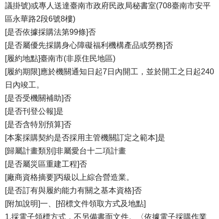
議掛號)或專人送達臺南市政府民政局秘書室(708臺南市安平
區永華路2段6號8樓)
[是否依據採購法第99條]否
[是否屬優先採購身心障礙福利機構產品或勞務]否
[履約地點]臺南市(非原住民地區)
[履約期限]應於機關通知日起7日內開工，並於開工之日起240
日內竣工。
[是否受機關補助]否
[是否刊登公報]是
[是否含特別預算]否
[本案採購契約是否採用主管機關訂定之範本]是
[歸屬計畫類別]非屬愛台十二項計畫
[是否屬災區重建工程]否
[廠商資格摘要]丙級以上綜合營造業。
[是否訂有與履約能力有關之基本資格]否
[附加說明]一、[招標文件領取方式及地點]
1.採電子領標方式，不另備書面文件。〈依據電子採購作業