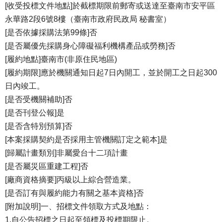
[收受投標文件地點]於截標期限前郵寄或送達至臺南市安平區
永華路2段6號8樓（臺南市政府民政局 秘書室）
[是否依據採購法第99條]否
[是否屬優先採購身心障礙福利機構產品或勞務]否
[履約地點]臺南市(非原住民地區)
[履約期限]應於機關通知日起7日內開工，並於開工之日起300
日內竣工。
[是否受機關補助]否
[是否刊登公報]是
[是否含特別預算]否
[本案採購契約是否採用主管機關訂定之範本]是
[歸屬計畫類別]非屬愛台十二項計畫
[是否屬災區重建工程]否
[廠商資格摘要]丙級以上綜合營造業。
[是否訂有與履約能力有關之基本資格]否
[附加說明]一、招標文件領取方式及地點：
1.自公告招標之日起至領標及投標期限止。