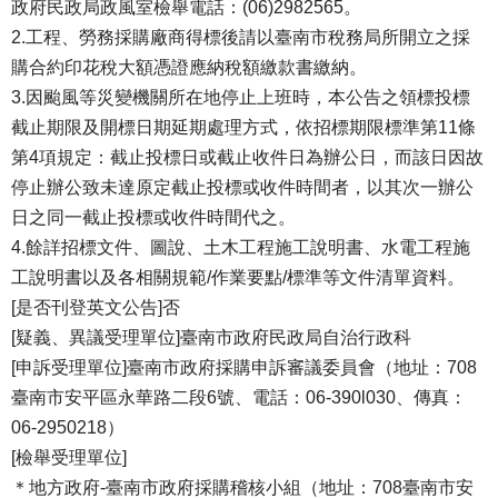
政府民政局政風室檢舉電話：(06)2982565。
2.工程、勞務採購廠商得標後請以臺南市稅務局所開立之採
購合約印花稅大額憑證應納稅額繳款書繳納。
3.因颱風等災變機關所在地停止上班時，本公告之領標投標
截止期限及開標日期延期處理方式，依招標期限標準第11條
第4項規定：截止投標日或截止收件日為辦公日，而該日因故
停止辦公致未達原定截止投標或收件時間者，以其次一辦公
日之同一截止投標或收件時間代之。
4.餘詳招標文件、圖說、土木工程施工說明書、水電工程施
工說明書以及各相關規範/作業要點/標準等文件清單資料。
[是否刊登英文公告]否
[疑義、異議受理單位]臺南市政府民政局自治行政科
[申訴受理單位]臺南市政府採購申訴審議委員會（地址：708
臺南市安平區永華路二段6號、電話：06-390l030、傳真：
06-2950218）
[檢舉受理單位]
＊地方政府-臺南市政府採購稽核小組（地址：708臺南市安