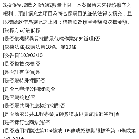
3.擬保留增購之金額或數量上限：本案保留未來後續擴充之
權利，預計擴充之項目為符合採購目的並依法得以擴充，且
以標餘款作為擴充之上限；標餘款為預算金額減決標金額。
[決標方式]最低標
[是否依機關異質採購最低標作業須知辦理]否
[依據法條]採購法第18條、第19條
[公告日]103/03/10
[是否複數決標]否
[是否訂有底價]是
[是否屬特殊採購]否
[是否已辦理公開閱覽]否
[是否屬統包]否
[是否屬共同供應契約採購]否
[是否應依公共工程專業技師簽證規則實施技師簽證]否
[是否採行協商措施]否
[是否適用採購法第104條或105條或招標期限標準第10條或第