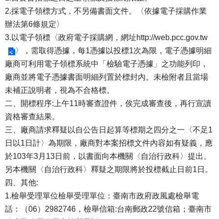
2.採電子領標方式，不另備書面文件。〈依據電子採購作業
辦法第6條規定〉
3.以電子領標〈政府電子採購網，網址
http://web.pcc.gov.tw
〉，需取得憑據，每1憑據以投標1次為限，電子憑據明細
廠商可利用電子領標系統中「檢驗電子憑據」之功能列印，
廠商並將電子憑據書面明細列置於標封內。未檢附者且當場
未補正說明者，視為不合格標。
二、開標程序:上午11時審查證件，俟完成審查後，再行宣讀
資格審查結果。
三、廠商請求釋疑以自公告日起算等標期之四分之一〈不足1
日以1日計〉為期限，廠商對本案招標文件內容如有疑義，應
於103年3月13日前，以書面向本機關〈自治行政科〉提出。
另本機關〈自治行政科〉釋疑之期限將於投標截止日前1日。
四、其他:
1.檢舉受理單位檢舉受理單位：臺南市政府政風處檢舉電
話：（06）2982746，檢舉信箱:台南郵政22號信箱；臺南市