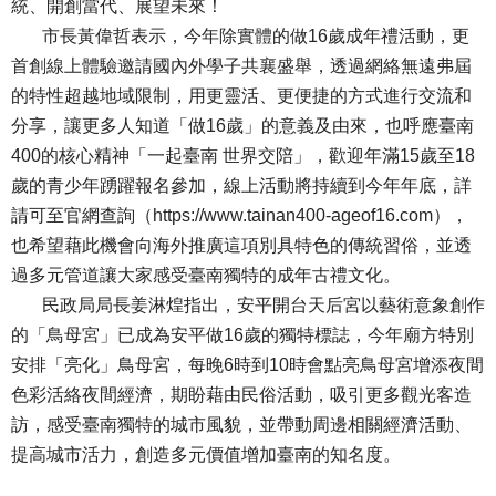
統、開創當代、展望未來！
市長黃偉哲表示，今年除實體的做16歲成年禮活動，更
首創線上體驗邀請國內外學子共襄盛舉，透過網絡無遠弗屆
的特性超越地域限制，用更靈活、更便捷的方式進行交流和
分享，讓更多人知道「做16歲」的意義及由來，也呼應臺南
400的核心精神「一起臺南 世界交陪」，歡迎年滿15歲至18
歲的青少年踴躍報名參加，線上活動將持續到今年年底，詳
請可至官網查詢（https://www.tainan400-ageof16.com），
也希望藉此機會向海外推廣這項別具特色的傳統習俗，並透
過多元管道讓大家感受臺南獨特的成年古禮文化。
民政局局長姜淋煌指出，安平開台天后宮以藝術意象創作
的「鳥母宮」已成為安平做16歲的獨特標誌，今年廟方特別
安排「亮化」鳥母宮，每晚6時到10時會點亮鳥母宮增添夜間
色彩活絡夜間經濟，期盼藉由民俗活動，吸引更多觀光客造
訪，感受臺南獨特的城市風貌，並帶動周邊相關經濟活動、
提高城市活力，創造多元價值增加臺南的知名度。