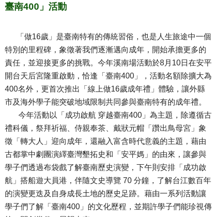
臺南400」活動
「做16歲」是臺南特有的傳統習俗，也是人生旅途中一個
特別的里程碑，象徵著我們逐漸邁向成年，開始承擔更多的
責任，並迎接更多的挑戰。今年溪南場活動於8月10日在安平
開台天后宮隆重啟動，恰逢「臺南400」，活動名額除擴大為
400名外，更首次推出「線上做16歲成年禮」體驗，讓外縣
市及海外學子能突破地域限制共同參與臺南特有的成年禮。
今年活動以「成功啟航 穿越臺南400」為主題，除遵循古
禮科儀，祭拜祈福、侍親奉茶、戴狀元帽「躦出鳥母宮」象
徵「轉大人」迎向成年，還融入富含時代意義的主題，藉由
古都掌中劇團演繹臺灣墾拓史和「安平媽」的由來，讓參與
學子們透過布袋戲了解臺南歷史演變，下午則安排「成功啟
航」搭船遊大員港，伴隨文史導覽 70 分鐘，了解台江數百年
的演變更迭及自身成長土地的歷史足跡。藉由一系列活動讓
學子們了解「臺南400」的文化歷程，並期許學子們能珍視傳