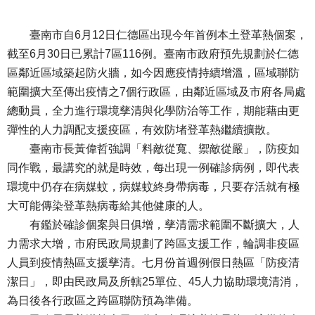
臺南市自6月12日仁德區出現今年首例本土登革熱個案，
截至6月30日已累計7區116例。臺南市政府預先規劃於仁德
區鄰近區域築起防火牆，如今因應疫情持續增溫，區域聯防
範圍擴大至傳出疫情之7個行政區，由鄰近區域及市府各局處
總動員，全力進行環境孳清與化學防治等工作，期能藉由更
彈性的人力調配支援疫區，有效防堵登革熱繼續擴散。
臺南市長黃偉哲強調「料敵從寬、禦敵從嚴」，防疫如
同作戰，最講究的就是時效，每出現一例確診病例，即代表
環境中仍存在病媒蚊，病媒蚊終身帶病毒，只要存活就有極
大可能傳染登革熱病毒給其他健康的人。
有鑑於確診個案與日俱增，孳清需求範圍不斷擴大，人
力需求大增，市府民政局規劃了跨區支援工作，輪調非疫區
人員到疫情熱區支援孳清。七月份首週例假日熱區「防疫清
潔日」，即由民政局及所轄25單位、45人力協助環境清消，
為日後各行政區之跨區聯防預為準備。