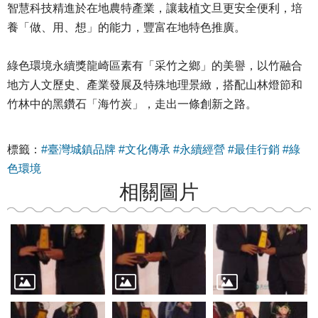
智慧科技精進於在地農特產業，讓栽植文旦更安全便利，培
養「做、用、想」的能力，豐富在地特色推廣。
綠色環境永續獎龍崎區素有「采竹之鄉」的美譽，以竹融合
地方人文歷史、產業發展及特殊地理景緻，搭配山林燈節和
竹林中的黑鑽石「海竹炭」，走出一條創新之路。
標籤：
#臺灣城鎮品牌
#文化傳承
#永續經營
#最佳行銷
#綠
色環境
相關圖片