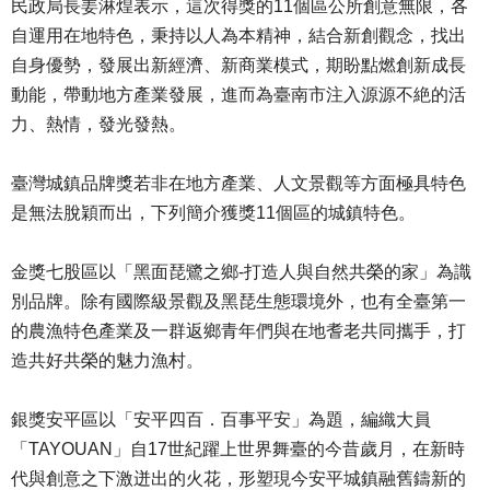
民政局長姜淋煌表示，這次得獎的11個區公所創意無限，各
自運用在地特色，秉持以人為本精神，結合新創觀念，找出
自身優勢，發展出新經濟、新商業模式，期盼點燃創新成長
動能，帶動地方產業發展，進而為臺南市注入源源不絶的活
力、熱情，發光發熱。
臺灣城鎮品牌獎若非在地方產業、人文景觀等方面極具特色
是無法脫穎而出，下列簡介獲獎11個區的城鎮特色。
金獎七股區以「黑面琵鷺之鄉-打造人與自然共榮的家」為識
別品牌。除有國際級景觀及黑琵生態環境外，也有全臺第一
的農漁特色產業及一群返鄉青年們與在地耆老共同攜手，打
造共好共榮的魅力漁村。
銀獎安平區以「安平四百．百事平安」為題，編織大員
「TAYOUAN」自17世紀躍上世界舞臺的今昔歲月，在新時
代與創意之下激迸出的火花，形塑現今安平城鎮融舊鑄新的