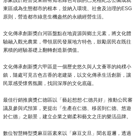
形象設計經營獎東區有知名綠色奇蹟的巴克禮紀念公園成就
東區成為生態都市的根本，並納入環境、社會及治理的ESG
原則，營造都市綠意生機盎然的永續經營生活。
文化傳承創新獎白河區盤點在地資源與鄉土元素，將文化體
驗融入觀光農業，帶領居民發展地方特色，鼓勵居民在既往
累積的經驗基礎上翻轉創造新價值。
文化傳承創新獎六甲區是一個歷史悠久與人文薈萃的純樸小
鎮，隨處可見古色古香的老建築，以文化傳承生活創新，讓
民眾感受懷舊氛圍，找回深厚的文化底蘊。
最佳行銷推廣獎仁德區以「藝起想想‧仁德共好」推動公民審
議及參與式預算，更提出「生產在仁德、移居到仁德、悠遊
於仁德」之願景，建立企業之鄉柔和藝文之庄的樂活品牌。
數位智慧轉型獎麻豆區素來以「麻豆文旦」聞名遐邇，透過