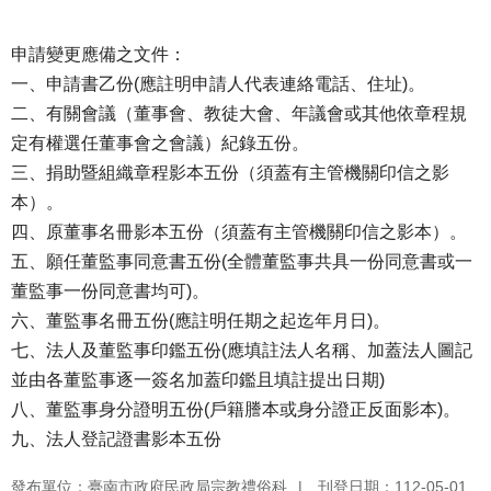
申請變更應備之文件：
一、申請書乙份(應註明申請人代表連絡電話、住址)。
二、有關會議（董事會、教徒大會、年議會或其他依章程規
定有權選任董事會之會議）紀錄五份。
三、捐助暨組織章程影本五份（須蓋有主管機關印信之影
本）。
四、原董事名冊影本五份（須蓋有主管機關印信之影本）。
五、願任董監事同意書五份(全體董監事共具一份同意書或一
董監事一份同意書均可)。
六、董監事名冊五份(應註明任期之起迄年月日)。
七、法人及董監事印鑑五份(應填註法人名稱、加蓋法人圖記
並由各董監事逐一簽名加蓋印鑑且填註提出日期)
八、董監事身分證明五份(戶籍謄本或身分證正反面影本)。
九、法人登記證書影本五份
發布單位：臺南市政府民政局宗教禮俗科
刊登日期：112-05-01