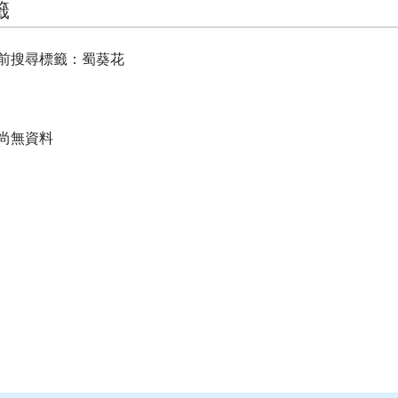
籤
前搜尋標籤：蜀葵花
尚無資料