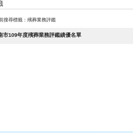
籤
前搜尋標籤：殯葬業務評鑑
南市109年度殯葬業務評鑑績優名單